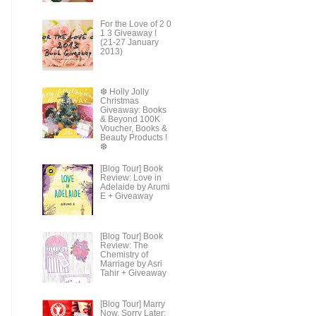
For the Love of 2 0
1 3 Giveaway !
(21-27 January
2013)
❆ Holly Jolly
Christmas
Giveaway: Books
& Beyond 100K
Voucher, Books &
Beauty Products !
❆
[Blog Tour] Book
Review: Love in
Adelaide by Arumi
E + Giveaway
[Blog Tour] Book
Review: The
Chemistry of
Marriage by Asri
Tahir + Giveaway
[Blog Tour] Marry
Now, Sorry Later: