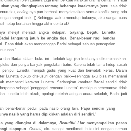
ng dilakukan oleh Lunetta juga memperkuat karakter utama cerita ini.
Pada
ejutkan yang diungkapkan tentang beberapa karakternya
(tentu saja tidak
Menurutku,
ending
-nya pun berhasil menyelesaikan semua konflik yang ada
engan sangat baik :)) Sehingga waktu menutup bukunya, aku sangat puas
ih tetap bertahan hingga akhir cerita xD
inya melejit menjadi angka delapan.
Sayang, begitu Lunetta
adai langsung jatuh ke angka tiga. Benar-benar rugi bandar
ai.
Papa tidak akan menganggap Badai sebagai sebuah pencapaian
enurunan."
a
dan
Badai
dalam buku ini
—
terlebih lagi jika keduanya dikombinasikan.
pleks dan punya banyak pergulatan batin. Karena telah lama hidup susah
 penipu, Lunetta menjadi gadis yang kuat dan berwatak keras. Dalam
ter Lunetta cukup ditelusuri dengan baik
—
sehingga aku bisa memahami
alah membenci karakter Lunetta. Sedangkan karakter
Badai
sendiri tidak
 berperan sebagai 'penggagal rencana Lunetta', meskipun sebenarnya tidak
an Lunetta lebih akrab, apalagi setelah adegan acara sekolah, Badai jadi
ah benar-benar peduli pada nasib orang lain.
Papa sendiri yang
nya nasib yang harus dipikirkan adalah diri sendiri.
"
ns yang diangkat di dalamnya,
Beautiful Liar
menyampaikan pesan
bagi siapapun
.
Overall
, aku sangat menikmati buku ini dengan semua