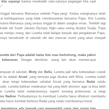
kita sayangi
karena merekalah satu-satunya pegangan kita saat
."
 tinggal bersama Mamanya setelah Papa pergi. Kedua orangtuanya telah
ukai kehidupannya yang tidak membosankan bersama Papa. Kini Lunetta
rsama Mamanya yang serasa tinggal di dalam sangkar emas. Terlebih lagi
kolah elit South Jakarta Olympia High
—
atau sering disebut Soulja
. Papa
ai menipu orang; dan Lunetta telah belajar banyak dari pengalaman Papa.
nnya bersekolah di sekolah elit dan mencari murid yang akan menjadi
Lunetta dari Papa adalah kalau kita mau berbohong, maka yakini
 kebenaran.
Dengan demikian, orang lain akan memercayai
rempuan di sekolah,
Misty
dan
Bella
, Lunetta jadi tahu keberadaan cowok
ki itu adalah
Arvad
, yang ternyata juga disukai oleh Misty. Lunetta sudah
, akan tetapi keberadaan sahabat Arvad yang bernama
Badai
selalu
lah, Lunetta bahkan melakukan hal yang lebih ekstrem agar ia bisa lebih
n Lunetta telah melakukannya seperti seorang profesional, ia tetap
iss Nadine
. Perbuatannya itu membuat Lunetta harus dihukum membantu
etta harus kembali bertemu Badai yang selalu membuatnya kesal.
 kepadanya ada banyak cara mengambil uang dari orang lain