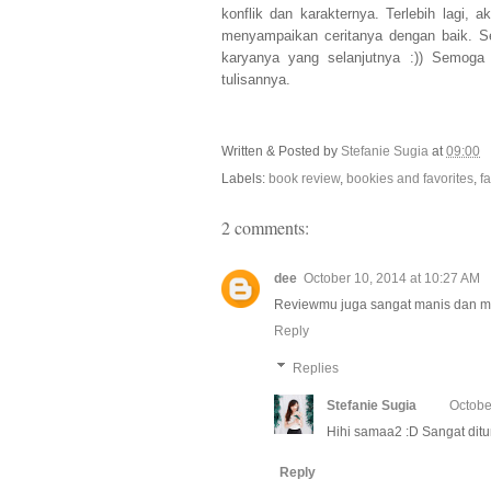
konflik dan karakternya. Terlebih lagi
menyampaikan ceritanya dengan baik. S
karyanya yang selanjutnya
:)) Semoga 
tulisannya.
Written & Posted by
Stefanie Sugia
at
09:00
Labels:
book review
,
bookies and favorites
,
f
2 comments:
dee
October 10, 2014 at 10:27 AM
Reviewmu juga sangat manis dan me
Reply
Replies
Stefanie Sugia
Octobe
Hihi samaa2 :D Sangat ditun
Reply