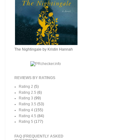
The Nightingale by Kristin Hannah
REVIEWS BY RATINGS
Rating 2
(5)
Rating 2.5
(6)
Rating 3
(99)
Rating 3.5
(53)
Rating 4
(155)
Rating 4.5
(84)
Rating 5
(177)
FAQ (FREQUENTLY ASKED