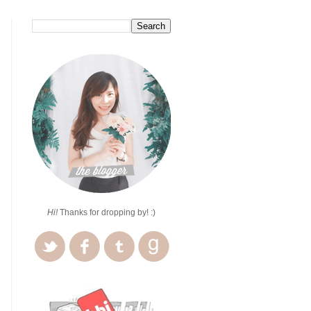
Hi!
Thanks for dropping by! :)