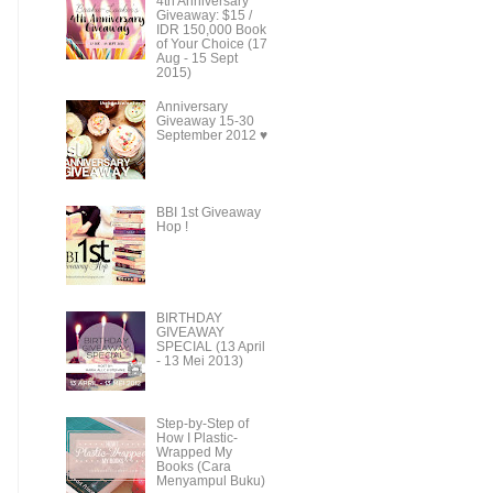
4th Anniversary
Giveaway: $15 /
IDR 150,000 Book
of Your Choice (17
Aug - 15 Sept
2015)
Anniversary
Giveaway 15-30
September 2012 ♥
BBI 1st Giveaway
Hop !
BIRTHDAY
GIVEAWAY
SPECIAL (13 April
- 13 Mei 2013)
Step-by-Step of
How I Plastic-
Wrapped My
Books (Cara
Menyampul Buku)