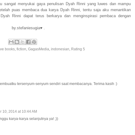
, aku sangat menyukai gaya penulisan Dyah Rinni yang luwes dan mampu
etelah puas membaca dua karya Dyah Rinni, tentu saja aku menantikan
Dyah Rinni dapat terus berkarya dan menginspirasi pembaca dengan
by.stefaniesugia♥ .
ave books
,
fiction
,
GagasMedia
,
indonesian
,
Rating 5
mbuatku tersenyum-senyum sendiri saat membacanya. Terima kasih :)
r 10, 2014 at 10:44 AM
ggu karya-karya selanjutnya ya! ;))