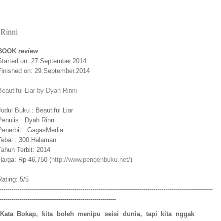
 Rinni
BOOK
review
Started on: 27.September.2014
Finished on: 29.September.2014
Beautiful Liar by Dyah Rinni
Judul Buku : Beautiful Liar
Penulis : Dyah Rinni
Penerbit : GagasMedia
Tebal : 300 Halaman
Tahun Terbit: 2014
Harga: Rp 46,750 (
http://www.pengenbuku.net/
)
Rating: 5/5
------------------------------------------------------------------------------------------------------------
-----------------------------------------------------------
Kata Bokap, kita boleh menipu seisi dunia, tapi kita nggak