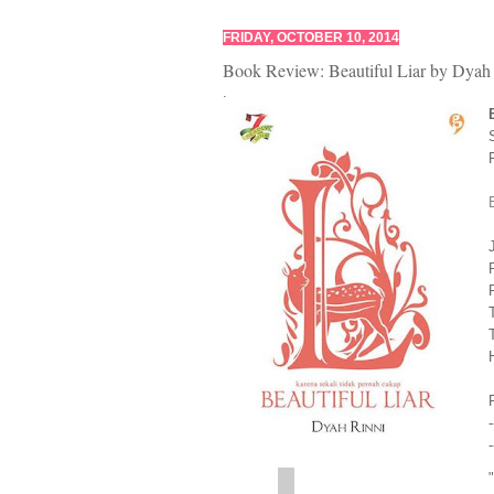
FRIDAY, OCTOBER 10, 2014
Book Review: Beautiful Liar by Dyah
.
-
-
"