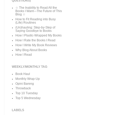
QUESTIONS)
☆ The Inability to Read All the
Books I Want—The Future of This
Blog ☆
How to Fit Reading into Busy
(Life) Routines
(Un)hauling: Step-by-Step of
Saying Goodbye to Books
How I Plastic-Wrapped My Books
How I Rate the Books I Read
How I Write My Book Reviews
Why Blog About Books
How I Read
WEEKLY/MONTHLY TAG
Book Haul
Monthly Wrap-Up
Opini Bareng
Throwback
Top 10 Tuesday
Top 5 Wednesday
LABELS