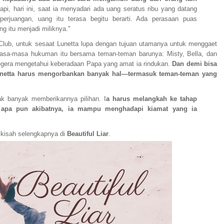
tapi, hari ini, saat ia menyadari ada uang seratus ribu yang datang
erjuangan, uang itu terasa begitu berarti. Ada perasaan puas
g itu menjadi miliknya."
lub, untuk sesaat Lunetta lupa dengan tujuan utamanya untuk menggaet
asa-masa hukuman itu bersama teman-teman barunya: Misty, Bella, dan
 segera mengetahui keberadaan Papa yang amat ia rindukan.
Dan demi bisa
netta harus mengorbankan banyak hal
—
termasuk teman-teman yang
dak banyak memberikannya pilihan. I
a harus melangkah ke tahap
p apa pun akibatnya, ia mampu menghadapi kiamat yang ia
kisah selengkapnya di
Beautiful Liar
.