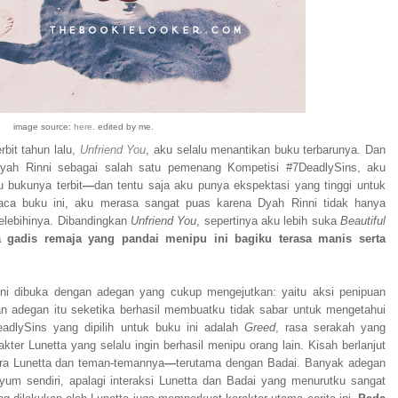
image source:
here
. edited by me.
bit tahun lalu,
Unfriend You
, aku selalu menantikan buku terbarunya. Dan
yah Rinni sebagai salah satu pemenang Kompetisi #7DeadlySins, aku
 bukunya terbit
—
dan tentu saja aku punya ekspektasi yang tinggi untuk
aca buku ini, aku merasa sangat puas karena Dyah Rinni tidak hanya
elebihinya. Dibandingkan
Unfriend You
, sepertinya aku lebih suka
Beautiful
 gadis remaja yang pandai menipu ini bagiku terasa manis serta
 ini dibuka dengan adegan yang cukup mengejutkan: yaitu aksi penipuan
n adegan itu seketika berhasil membuatku tidak sabar untuk mengetahui
eadlySins yang dipilih untuk buku ini adalah
Greed
, rasa serakah yang
kter Lunetta yang selalu ingin berhasil menipu orang lain. Kisah berlanjut
ra Lunetta dan teman-temannya
—
terutama dengan Badai. Banyak adegan
um sendiri, apalagi interaksi Lunetta dan Badai yang menurutku sangat