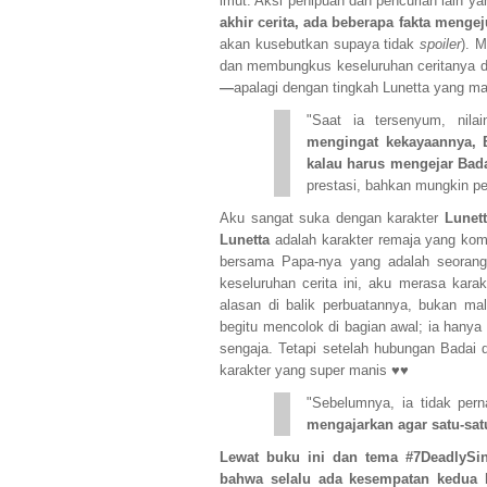
imut. Aksi penipuan dan pencurian lain ya
akhir cerita, ada beberapa fakta meng
akan kusebutkan supaya tidak
spoiler
). 
dan membungkus keseluruhan ceritanya d
—
apalagi dengan tingkah Lunetta yang mas
"Saat ia tersenyum, nila
mengingat kekayaannya, B
kalau harus mengejar Bad
prestasi, bahkan mungkin p
Aku sangat suka dengan karakter
Lunett
Lunetta
adalah karakter remaja yang kom
bersama Papa-nya yang adalah seorang
keseluruhan cerita ini, aku merasa karak
alasan di balik perbuatannya, bukan m
begitu mencolok di bagian awal; ia hanya
sengaja. Tetapi setelah hubungan Badai d
karakter yang super manis ♥♥
"Sebelumnya, ia tidak pern
mengajarkan agar satu-satu
Lewat buku ini dan tema #7DeadlySi
bahwa selalu ada kesempatan kedua 