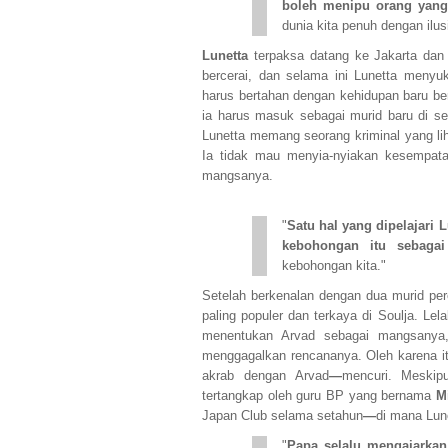
boleh menipu orang yang 
dunia kita penuh dengan ilusi
Lunetta
terpaksa datang ke Jakarta dan
bercerai, dan selama ini Lunetta meny
harus bertahan dengan kehidupan baru be
ia harus masuk sebagai murid baru di se
Lunetta memang seorang kriminal yang lih
Ia tidak mau menyia-nyiakan kesempata
mangsanya.
"
Satu hal yang dipelajari 
kebohongan itu sebagai
kebohongan kita."
Setelah berkenalan dengan dua murid pe
paling populer dan terkaya di Soulja. Lela
menentukan Arvad sebagai mangsanya
menggagalkan rencananya. Oleh karena itu
akrab dengan Arvad
—
mencuri. Meskipu
tertangkap oleh guru BP yang bernama
M
Japan Club selama setahun
—
di mana Lun
"
Papa selalu mengajarkan