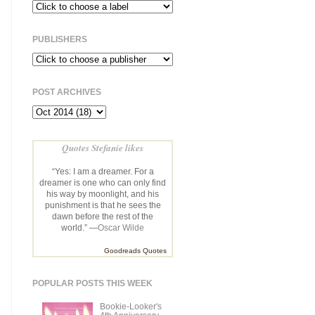
PUBLISHERS
POST ARCHIVES
Quotes Stefanie likes
“Yes: I am a dreamer. For a
dreamer is one who can only find
his way by moonlight, and his
punishment is that he sees the
dawn before the rest of the
world.” —
Oscar Wilde
Goodreads Quotes
POPULAR POSTS THIS WEEK
Bookie-Looker's