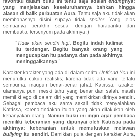
favoritku dalam buku ini tentu saja adalah
ending
nya;
yang menjelaskan keseluruhannya bahkan hingga
alasan di balik perbuatan Aura
. Tentu saja aku tidak akan
membahasnya disini supaya tidak
spoiler
. Yang jelas
semuanya berakhir sesuai dengan harapanku dan
membuatku tersenyum pada akhirnya :)
"
Tidak akan sendiri lagi
.
Begitu indah kalimat
itu terdengar. Begitu banyak orang yang
mengucapkan itu padanya dan pada akhirnya
meninggalkannya
."
Karakter-karakter yang ada di dalam cerita
Unfriend You
ini
menurutku cukup realistis; karena tidak ada yang terlalu
sempurna, maupun benar-benar jahat. Katrissa, karakter
utamanya pun, meski tahu yang benar dan salah, masih
memiliki ego di dalam diri yang memikirkan dirinya sendiri.
Sebagai pembaca aku sama sekali tidak menyalahkan
Katrissa, karena tindakan itulah yang akan dilakukan oleh
kebanyakan orang.
Namun buku ini ingin agar pembaca
memiliki keberanian yang dipunyai oleh Katrissa pada
akhirnya; keberanian untuk memutuskan melawan
bullying
itu sendiri
. Demikian pula dengan karakter Aura,