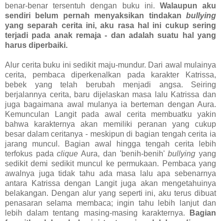
benar-benar tersentuh dengan buku ini.
Walaupun aku
sendiri belum pernah menyaksikan tindakan
bullying
yang separah cerita ini, aku rasa hal ini cukup sering
terjadi pada anak remaja - dan adalah suatu hal yang
harus diperbaiki.
Alur cerita buku ini sedikit maju-mundur. Dari awal mulainya
cerita, pembaca diperkenalkan pada karakter Katrissa,
bebek yang telah berubah menjadi angsa. Seiring
berjalannya cerita, baru dijelaskan masa lalu Katrissa dan
juga bagaimana awal mulanya ia berteman dengan Aura.
Kemunculan Langit pada awal cerita membuatku yakin
bahwa karakternya akan memiliki peranan yang cukup
besar dalam ceritanya - meskipun di bagian tengah cerita ia
jarang muncul. Bagian awal hingga tengah cerita lebih
terfokus pada
clique
Aura, dan 'benih-benih'
bullying
yang
sedikit demi sedikit muncul ke permukaan. Pembaca yang
awalnya juga tidak tahu ada masa lalu apa sebenarnya
antara Katrissa dengan Langit juga akan mengetahuinya
belakangan. Dengan alur yang seperti ini, aku terus dibuat
penasaran selama membaca; ingin tahu lebih lanjut dan
lebih dalam tentang masing-masing karakternya.
Bagian