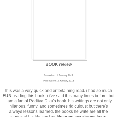
BOOK
review
Started on: 1.January.2012
Finished on: 2.January.2012
this was a very quick and entertaining read. i had so much
FUN
reading this book ;) i've said this many times before, but
i am a fan of Raditya Dika's book. his writings are not only
hilarious, funny, and sometimes ridiculous; but there's
always lessons learned. the books he write are all the
stories of his life.
and as life goes, we always learn