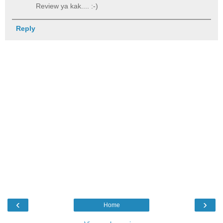
Review ya kak.... :-)
Reply
‹
›
Home