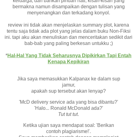
keluarga, dan bahkan pindah hati; kisah-kisah yang
bermakna namun disampaikan dengan tulisan yang
menyenangkan dan terkadang konyol.
review ini tidak akan menjelaskan summary plot, karena
tentu saja tidak ada plot yang jelas dalam buku Non-Fiksi
ini. tapi aku akan menuliskan dan menceritakan sedikit dari
bab-bab yang paling berkesan untukku ;)
*
Hal-Hal Yang Tidak Seharusnya Dipikirkan Tapi Entah
Kenapa Kepikiran
Jika saya memasukkan Kalpanax ke dalam sup
jamur,
apakah sup tersebut akan lenyap?
'McD delivery service ada yang bisa dibantu?'
'Halo... Ronald McDonald ada?'
Tut tut tut
.
Ketika ujian saya mendapat soal: 'Berikan
contoh plagiarisme!'.