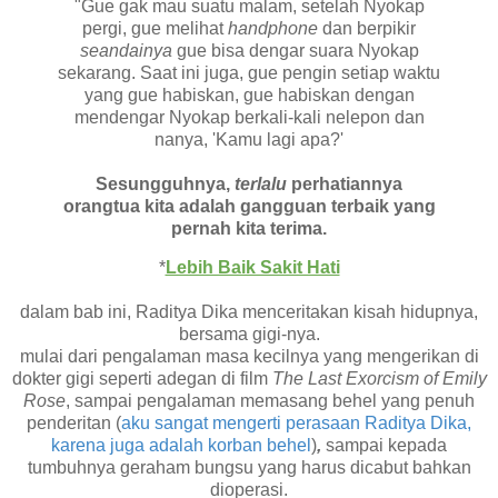
"Gue gak mau suatu malam, setelah Nyokap
pergi, gue melihat
handphone
dan berpikir
seandainya
gue bisa dengar suara Nyokap
sekarang. Saat ini juga, gue pengin setiap waktu
yang gue habiskan, gue habiskan dengan
mendengar Nyokap berkali-kali nelepon dan
nanya, 'Kamu lagi apa?'
Sesungguhnya,
terlalu
perhatiannya
orangtua kita adalah gangguan terbaik yang
pernah kita terima.
*
Lebih Baik Sakit Hati
dalam bab ini, Raditya Dika menceritakan kisah hidupnya,
bersama gigi-nya.
mulai dari pengalaman masa kecilnya yang mengerikan di
dokter gigi seperti adegan di film
The Last Exorcism of Emily
Rose
, sampai pengalaman memasang behel yang penuh
penderitan (
aku sangat mengerti perasaan Raditya Dika,
karena juga adalah korban behel
)
,
sampai kepada
tumbuhnya geraham bungsu yang harus dicabut bahkan
dioperasi.