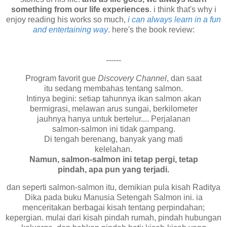
something from our life experiences
. i think that's why i
enjoy reading his works so much,
i can always learn in a fun
and entertaining way
. here's the book review:
------
Program favorit gue
Discovery Channel
, dan saat
itu sedang membahas tentang salmon.
Intinya begini: setiap tahunnya ikan salmon akan
bermigrasi, melawan arus sungai, berkilometer
jauhnya hanya untuk bertelur.... Perjalanan
salmon-salmon ini tidak gampang.
Di tengah berenang, banyak yang mati
kelelahan.
Namun, salmon-salmon ini tetap pergi, tetap
pindah, apa pun yang terjadi.
dan seperti salmon-salmon itu, demikian pula kisah Raditya
Dika pada buku Manusia Setengah Salmon ini. ia
menceritakan berbagai kisah tentang perpindahan;
kepergian. mulai dari kisah pindah rumah, pindah hubungan