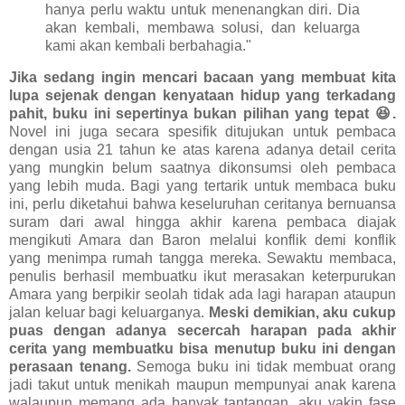
hanya perlu waktu untuk menenangkan diri. Dia
akan kembali, membawa solusi, dan keluarga
kami akan kembali berbahagia."
Jika sedang ingin mencari bacaan yang membuat kita
lupa sejenak dengan kenyataan hidup yang terkadang
pahit, buku ini sepertinya bukan pilihan yang tepat 😆.
Novel ini juga secara spesifik ditujukan untuk pembaca
dengan usia 21 tahun ke atas karena adanya detail cerita
yang mungkin belum saatnya dikonsumsi oleh pembaca
yang lebih muda. Bagi yang tertarik untuk membaca buku
ini, perlu diketahui bahwa keseluruhan ceritanya bernuansa
suram dari awal hingga akhir karena pembaca diajak
mengikuti Amara dan Baron melalui konflik demi konflik
yang menimpa rumah tangga mereka. Sewaktu membaca,
penulis berhasil membuatku ikut merasakan keterpurukan
Amara yang berpikir seolah tidak ada lagi harapan ataupun
jalan keluar bagi keluarganya.
Meski demikian, aku cukup
puas dengan adanya secercah harapan pada akhir
cerita yang membuatku bisa menutup buku ini dengan
perasaan tenang.
Semoga buku ini tidak membuat orang
jadi takut untuk menikah maupun mempunyai anak karena
walaupun memang ada banyak tantangan, aku yakin fase