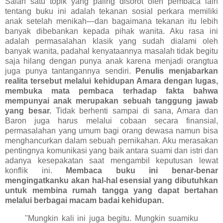
Salah satu topik yang paling disorot oleh pembaca lain
tentang buku ini adalah tekanan sosial perkara memiliki
anak setelah menikah—dan bagaimana tekanan itu lebih
banyak dibebankan kepada pihak wanita. Aku rasa ini
adalah permasalahan klasik yang sudah dialami oleh
banyak wanita, padahal kenyataannya masalah tidak begitu
saja hilang dengan punya anak karena menjadi orangtua
juga punya tantangannya sendiri.
Penulis menjabarkan
realita tersebut melalui kehidupan Amara dengan lugas,
membuka mata pembaca terhadap fakta bahwa
mempunyai anak merupakan sebuah tanggung jawab
yang besar.
Tidak berhenti sampai di sana, Amara dan
Baron juga harus melalui cobaan secara finansial,
permasalahan yang umum bagi orang dewasa namun bisa
menghancurkan dalam sebuah pernikahan. Aku merasakan
pentingnya komunikasi yang baik antara suami dan istri dan
adanya kesepakatan saat mengambil keputusan lewat
konflik ini.
Membaca buku ini benar-benar
mengingatkanku akan hal-hal esensial yang dibutuhkan
untuk membina rumah tangga yang dapat bertahan
melalui berbagai macam badai kehidupan.
"Mungkin kali ini juga begitu. Mungkin suamiku