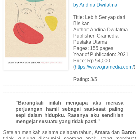
by Andina Dwifatma
Title: Lebih Senyap dari
Bisikan
Author: Andina Dwifatma
Publisher: Gramedia
Pustaka Utama
Pages: 155 pages
Year of Publication: 2021
Price: Rp 54,000
(
https://www.gramedia.com/
)
Rating: 3/5
-------------------------------------------------------------------------------------
-----------------------------------------------------------------------------------
"Barangkali inilah mengapa aku merasa
perjuangan hamil sebagai saat-saat paling
sepi dalam hidupku. Rasanya aku sendirian
mengejar sesuatu yang tidak pasti."
Setelah menikah selama delapan tahun,
Amara
dan
Baron
tidak kunjung dikaruniai seorang anak, yang membuat