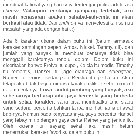
membuat kalimat yang harusnya terdengar puitis jadi terasa
cheesy.
Walaupun ceritanya gampang tertebak, aku
masih penasaran apakah sahabat-jadi-cinta ini akan
berhasil atau tidak.
Dan
ending
-nya menyelesaikan semua
masalah yang ada dengan baik :)
Ada 6 karakter utama dalam buku ini (belum termasuk
karakter sampingan seperti Arnos, Nickel, Tammy, dll), dan
jumlah yang banyak itu membuat ceritanya tidak bisa
menggali karakternya terlalu dalam. Dalam buku ini
diceritakan bahwa Freiya itu supel, Kelcia itu modis, Timothy
itu romantis, Hansel itu jago olahraga dan
selengean
,
Rainer itu jenius, sedangkan Reisha itu perhatian. Akan
tetapi aku tidak begitu merasa karakteristik tersebut muncul
dalam ceritanya.
Lewat sudut pandang yang banyak, aku
sebenarnya berharap ada gaya bercerita yang berbeda
untuk setiap karakter
; yang bisa membuatku tahu siapa
yang sedang bercerita bahkan tanpa melihat nama di awal
bab-nya. Namun pada kenyataannya, gaya bercerita Hansel
yang lebay mirip dengan gaya cerita Rainer yang jenius itu.
Oleh karena itu, sayang sekali aku masih belum
menemukan karakter favoritku dalam buku ini.