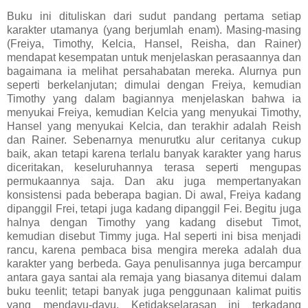
Buku ini dituliskan dari sudut pandang pertama setiap
karakter utamanya (yang berjumlah enam). Masing-masing
(Freiya, Timothy, Kelcia, Hansel, Reisha, dan Rainer)
mendapat kesempatan untuk menjelaskan perasaannya dan
bagaimana ia melihat persahabatan mereka. Alurnya pun
seperti berkelanjutan; dimulai dengan Freiya, kemudian
Timothy yang dalam bagiannya menjelaskan bahwa ia
menyukai Freiya, kemudian Kelcia yang menyukai Timothy,
Hansel yang menyukai Kelcia, dan terakhir adalah Reish
dan Rainer. Sebenarnya menurutku alur ceritanya cukup
baik, akan tetapi karena terlalu banyak karakter yang harus
diceritakan, keseluruhannya terasa seperti mengupas
permukaannya saja. Dan aku juga mempertanyakan
konsistensi pada beberapa bagian. Di awal, Freiya kadang
dipanggil Frei, tetapi juga kadang dipanggil Fei. Begitu juga
halnya dengan Timothy yang kadang disebut Timot,
kemudian disebut Timmy juga. Hal seperti ini bisa menjadi
rancu, karena pembaca bisa mengira mereka adalah dua
karakter yang berbeda. Gaya penulisannya juga bercampur
antara gaya santai ala remaja yang biasanya ditemui dalam
buku teenlit; tetapi banyak juga penggunaan kalimat puitis
yang mendayu-dayu. Ketidakselarasan ini terkadang