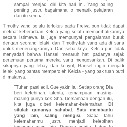
sampai menjadi diri kita hari ini. Yang paling
penting justru bagaimana lo menarik pelajaran
dari itu semua."
Timothy yang selalu terfokus pada Freiya pun tidak dapat
melihat keberadaan Kelcia yang selalu memperhatikannya
secara istimewa. Ia juga mempunyai pengalaman buruk
dengan seorang lelaki, dan Timothy-lah yang ada di sana
untuk menenangkannya. Dan sebaliknya, Kelcia pun tidak
menyadari bahwa Hansel menaruh hati padanya sejak
pertemuan pertama mereka yang mengesankan. Di balik
sikapnya yang lebay dan konyol, Hansel ingin menjadi
lelaki yang pantas memperoleh Kelcia - yang bak tuan putri
di matanya.
"Tuhan pasti adil. Gue yakin itu. Setiap orang Dia
beri kelebihan, talenta, kemampuan, masing-
masing punya kok Sha. Bersamaan dengan itu,
kita juga diberi kelemahan-kelemahan.
Di
situlah gunanya sahabat. Satu membantu
yang lain, saling mengisi.
Siapa tahu
kelemahanmu justru menjadi kelebihan
temanmu yang lain. Dengan begitu, hidup lo