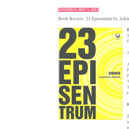
SATURDAY, MAY 5, 2012
Book Review: 23 Episentrum by Aden
.
S
F
2
J
P
P
T
T
H
R
2
t
i