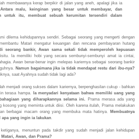
ah membawanya kerap berpikir di jalan yang aneh, apalagi jika ia
.
Antara malu, keinginan yang besar untuk membayar, dan
 untuk itu, membuat sebuah kerumitan tersendiri dalam
ami dilema kehidupannya sendiri. Sebagai seorang yang mengerti dengan
 membantu Matari mengatur keuangan dan rencana pembayaran hutang
 seorang bankir, Awan sama sekali tidak memperoleh kepuasan
isitu. Ia memiliki hobi yang secara sembunyi-sembunyi amat ia cintai,
agia. Awan benar-benar ingin melepas kariernya sebagai seorang bankir
gguhnya.
Namun bagaimana jika ia tidak mendapat restu dari ibu-nya?
knya, saat Ayahnya sudah tidak lagi ada?
ah menjadi orang sukses dalam kariernya, berpenghasilan cukup - bahkan
in terasa hampa.
Ia menyadari kenyataan bahwa memiliki uang yang
bahagiaan yang diharapkannya selama ini.
Prama merasa ada yang
 kosong yang meminta untuk diisi. Oleh karena itulah, Prama melakukan
engan berbagai macam orang yang membuka mata hatinya.
Membuatnya
 apa yang ingin ia lakukan
.
tiganya, menuntun pada takdir yang sudah menjadi jalan kehidupan
 Matari, Awan, dan Prama?