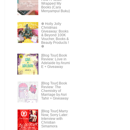
Wrapped My
Books (Cara
Menyampul Buku)
❆ Holly Jolly
Christmas
Giveaway: Books
& Beyond 100K
Voucher, Books &
Beauty Products !
❆
[Blog Tour] Book
Review: Love in
Adelaide by Arumi
E + Giveaway
[Blog Tour] Book
Review: The
Chemistry of
Marriage by Asri
Tahir + Giveaway
[Blog Tour] Marry
Now, Sorry Later:
Interview with
Christian
Simamora