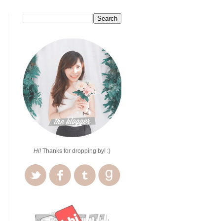
Hi!
Thanks for dropping by! :)