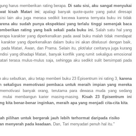
ung harus memberikan rating berapa.
Di satu sisi, aku sangat menyukai
wat kisah Matari ini
; apalagi banyak quote-quote yang patut diresapi
isi lain aku juga merasa sedikit kecewa karena ternyata buku ini tidak
rena aku sudah punya ekspektasi yang terlalu tinggi semenjak baca
berikan rating yang baik sekali pada buku ini.
Salah satu hal yang
rapa karakter yang diperkenalkan pada awal buku malah tidak mendapat
 karakter yang diperkenalkan dalam buku ini akan ditelusuri dengan baik,
 pada Matari, Awan, dan Prama. Selain itu, plot/alur ceritanya juga kurang
ndisi yang dihadapi Matari, banyak konflik yang rumit sekaligus emosional
atari terasa mulus-mulus saja, sehingga aku sedikit sulit bersimpati pada
ku sebutkan, aku tetap memberi buku 23 Episentrum ini rating 3,
karena
an sekaligus memotivasi pembaca untuk meraih impian yang mereka
 memotivasi banyak orang, terutama para dewasa muda yang sedang
 mulai membangun karier masing-masing.
Kisah 23 Episentrum ini
 kita benar-benar inginkan, meraih apa yang menjadi cita-cita kita
.
uah pilihan untuk bergerak jauh lebih terhormat daripada risiko
 dan menyerah pada keadaan.
Dan, Tari menyadari penuh hal itu."