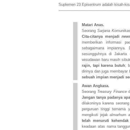
Suplemen 23 Episentrum adalah kisah-kisah
-------------------------------------------------------------
Matari Anas.
Seorang
Sarjana Komunikas
Cita-citanya menjadi
new
memberikan informasi pa
sebagaimana impiannya. 
sesungguhnya di Jakarta 
wisudawan baru masih sibuk
rajin, tapi karena butuh
; 
dirinya dan juga membayar 
sebuah impian menjadi se
Awan Angkasa.
Seorang
Treasury Finance
d
Jangan tanya padanya apa 
dilakoninya karena seoran
perguruan tinggi ternama
mengikuti jejak almarhum 
telah menuruti kehendak
keadaan atas nama tanggun