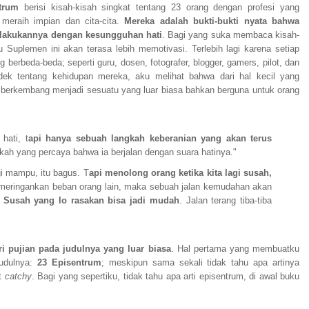
trum
berisi kisah-kisah singkat tentang 23 orang dengan profesi yang
meraih impian dan cita-cita.
Mereka adalah bukti-bukti nyata bahwa
 melakukannya dengan kesungguhan hati
. Bagi yang suka membaca kisah-
u Suplemen ini akan terasa lebih memotivasi. Terlebih lagi karena setiap
 berbeda-beda; seperti guru, dosen, fotografer, blogger, gamers, pilot, dan
endek tentang kehidupan mereka, aku melihat bahwa dari hal kecil yang
 berkembang menjadi sesuatu yang luar biasa bahkan berguna untuk orang
hati, t
api hanya sebuah langkah keberanian yang akan terus
kah yang percaya bahwa ia berjalan dengan suara hatinya."
gi mampu, itu bagus. T
api menolong orang ketika kita lagi susah,
meringankan beban orang lain, maka sebuah jalan kemudahan akan
.
Susah yang lo rasakan bisa jadi mudah
. Jalan terang tiba-tiba
i pujian pada judulnya yang luar biasa
. Hal pertama yang membuatku
judulnya:
23 Episentrum
; meskipun sama sekali tidak tahu apa artinya
at
catchy
. Bagi yang sepertiku, tidak tahu apa arti episentrum, di awal buku