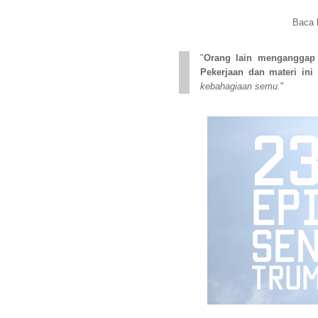
Baca 
"
Orang lain menganggap
Pekerjaan dan materi ini
kebahagiaan semu.
"