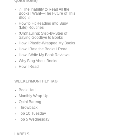
QUESTIONS)
☆ The Inability to Read All the
Books I Want—The Future of This
Blog ☆
How to Fit Reading into Busy
(Life) Routines
(Un)hauling: Step-by-Step of
Saying Goodbye to Books
How I Plastic-Wrapped My Books
How I Rate the Books I Read
How I Write My Book Reviews
Why Blog About Books
How I Read
WEEKLY/MONTHLY TAG
Book Haul
Monthly Wrap-Up
Opini Bareng
Throwback
Top 10 Tuesday
Top 5 Wednesday
LABELS