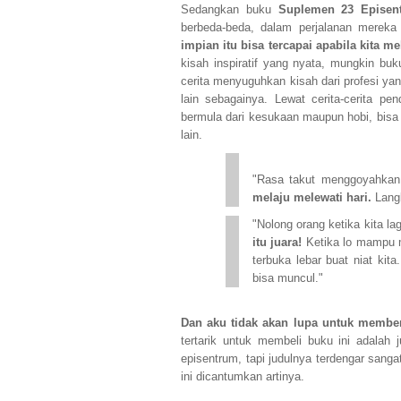
Sedangkan buku
Suplemen 23 Episen
berbeda-beda, dalam perjalanan mereka 
impian itu bisa tercapai apabila kita
kisah inspiratif yang nyata, mungkin buk
cerita menyuguhkan kisah dari profesi yang
lain sebagainya. Lewat cerita-cerita p
bermula dari kesukaan maupun hobi, bisa
lain.
"Rasa takut menggoyahkan 
melaju melewati hari.
Lang
"Nolong orang ketika kita la
itu juara!
Ketika lo mampu 
terbuka lebar buat niat kita
bisa muncul."
Dan aku tidak akan lupa untuk member
tertarik untuk membeli buku ini adalah 
episentrum, tapi judulnya terdengar sang
ini dicantumkan artinya.