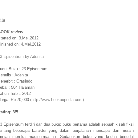
ita
BOOK
review
tarted on: 3.Mei.2012
inished on: 4.Mei.2012
3 Episentrum by Adenita
udul Buku : 23 Episentrum
enulis : Adenita
enerbit : Grasindo
ebal : 504 Halaman
ahun Terbit: 2012
arga: Rp 70,000 (
http://www.bookoopedia.com
)
ating: 3/5
3 Episentrum terdiri dari dua buku; buku pertama adalah sebuah kisah fiksi
entang beberapa karakter yang dalam perjalanan mencapai dan meraih
mpian mereka masing-masing. Sedangkan buku yang kedua berjudul