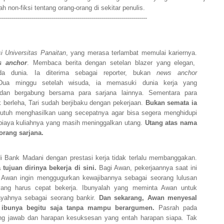
 non-fiksi tentang orang-orang di sekitar penulis.
--------------------------------------------------------------------------
i Universitas Panaitan
, yang merasa terlambat memulai kariernya.
s anchor
. Membaca berita dengan setelan blazer yang elegan,
da dunia. Ia diterima sebagai reporter, bukan
news anchor
Dua minggu setelah wisuda, ia memasuki dunia kerja yang
dan bergabung bersama para sarjana lainnya. Sementara para
 berleha, Tari sudah berjibaku dengan pekerjaan.
Bukan semata ia
butuh menghasilkan uang secepatnya agar bisa segera menghidupi
biaya kuliahnya yang masih meninggalkan utang.
Utang atas nama
orang sarjana.
i Bank Madani dengan prestasi kerja tidak terlalu membanggakan.
tujuan dirinya bekerja di sini.
Bagi Awan, pekerjaannya saat ini
g Awan ingin menggugurkan kewajibannya sebagai seorang lulusan
 yang harus cepat bekerja. Ibunyalah yang meminta Awan untuk
ayahnya sebagai seorang bankir.
Dan sekarang, Awan menyesal
 ibunya begitu saja tanpa mampu berargumen.
Pasrah pada
g jawab dan harapan kesuksesan yang entah harapan siapa. Tak