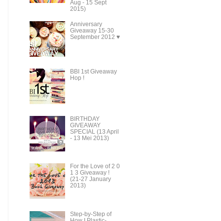
Aug - 15 Sept
2015)
Anniversary
Giveaway 15-30
September 2012 ♥
BBI 1st Giveaway
Hop !
BIRTHDAY
GIVEAWAY
SPECIAL (13 April
- 13 Mei 2013)
For the Love of 2 0
1 3 Giveaway !
(21-27 January
2013)
Step-by-Step of
How I Plastic-