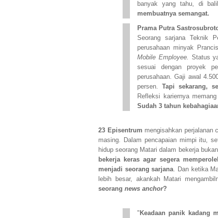
banyak yang tahu, di bal
membuatnya semangat.
Prama Putra Sastrosubrot
Seorang sarjana Teknik P
perusahaan minyak Pranci
Mobile Employee.
Status ya
sesuai dengan proyek pe
perusahaan. Gaji awal 4.500
persen.
Tapi sekarang, s
Refleksi kariernya memang
Sudah 3 tahun kebahagiaa
23 Episentrum
mengisahkan perjalanan c
masing. Dalam pencapaian mimpi itu, set
hidup seorang Matari dalam bekerja bukan
bekerja keras agar segera mempero
menjadi seorang sarjana
. Dan ketika Ma
lebih besar, akankah Matari mengambi
seorang
news anchor
?
"
Keadaan panik kadang me