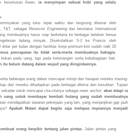
ik keseriusan Awan,
ia menyimpan sebuat hobi yang selalu
o.
erminyakan yang lulus tepat waktu dan langsung dilamar oleh
s, T&T, sebagai
Reservoir Engineering
dan berstatus
International
ng membuatnya harus siap berkelana ke berbagai belahan benua
ngeboran ladang minyak. Disekolahkan S-2 ke Prancis oleh
 dolar per bulan dengan fasilitas kerja premium-kini sudah naik 20
emua pencapaian itu tidak serta-merta membuatnya bahagia
.
 bukan pada uang, tapi pada ketenangan serta kebahagiaan hati.
n itu belum datang dalam wujud yang diinginkannya.
erita beberapa orang dalam mencapai mimpi dan harapan mereka masing-
iap dari mereka dihadapkan pada berbagai dilema dan kesulitan. Tujuan
 sekadar untuk mencapai cita-citanya sebagai
news anchor
,
akan tetapi ia
leh uang untuk membayar kembali hutang yang sudah membuatnya
tari mendapatkan tawaran pekerjaan yang lain, yang menjanjikan gaji jauh
lnya?
Apakah Matari dapat begitu saja melepas impiannya menjadi
mbuat orang berpikir tentang jalan pintas.
Jalan pintas yang