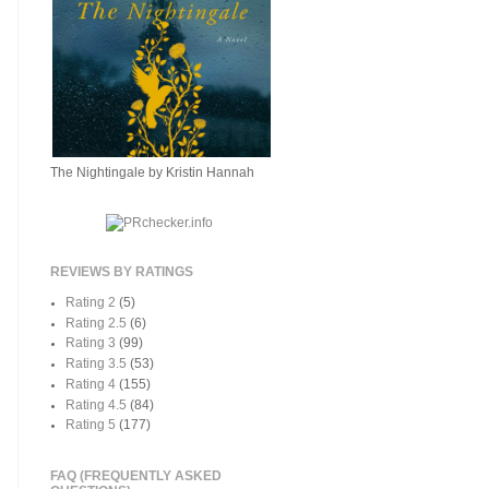
The Nightingale by Kristin Hannah
REVIEWS BY RATINGS
Rating 2
(5)
Rating 2.5
(6)
Rating 3
(99)
Rating 3.5
(53)
Rating 4
(155)
Rating 4.5
(84)
Rating 5
(177)
FAQ (FREQUENTLY ASKED