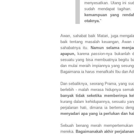
menyesatkan. Utang ini sud
sudah mendapat tagihan
kemampuan yang rendah
otaknya.
"
Awan, sahabat baik Matari, juga mengal
baik tentang masalah keuangan, Awan
sahabatnya itu.
Namun selama menjadi
apapun,
karena
passion
-nya bukanlah d
sesuatu yang bisa membuatnya begitu bah
dan mulai meraih impiannya yang sesun
Bagaimana ia harus menafkahi Ibu dan Adi
Dan sebaliknya, seorang Prama, yang sud
berlebih - malah merasa hidupnya semak
banyak tidak seketika memberinya ke
kurang dalam kehidupannya, sesuatu yang
perjalanan hati, dimana ia bertemu d
menyadari apa yang ia perlukan dan hal
Sebuah benang merah mempertemukan ke
mereka.
Bagaimanakah akhir perjalanan