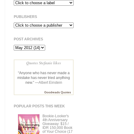
PUBLISHERS
POST ARCHIVES
Quotes Stefanie likes
“Anyone who has never made a
mistake has never tried anything
new.” —
Albert Einstein
Goodreads Quotes
POPULAR POSTS THIS WEEK
Bookie-Looker's
4th Anniversary
Giveaway: $15 /
IDR 150,000 Book
of Your Choice (17