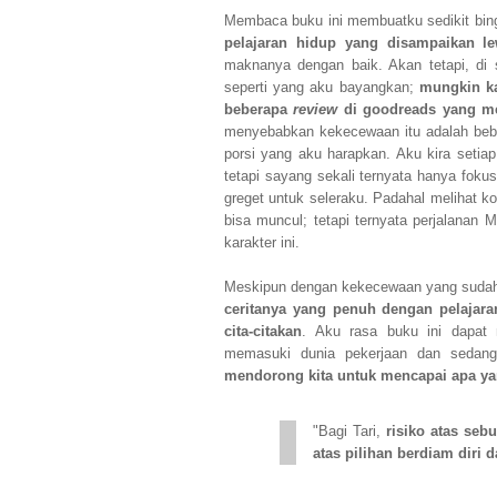
Membaca buku ini membuatku sedikit bing
pelajaran hidup yang disampaikan le
maknanya dengan baik. Akan tetapi, di s
seperti yang aku bayangkan;
mungkin ka
beberapa
review
di goodreads yang mem
menyebabkan kekecewaan itu adalah bebe
porsi yang aku harapkan. Aku kira setiap
tetapi sayang sekali ternyata hanya fokus
greget untuk seleraku. Padahal melihat ko
bisa muncul; tetapi ternyata perjalanan M
karakter ini.
Meskipun dengan kekecewaan yang sudah a
ceritanya yang penuh dengan pelajar
cita-citakan
. Aku rasa buku ini dapat
memasuki dunia pekerjaan dan sedang
mendorong kita untuk mencapai apa yang
"Bagi Tari,
risiko atas seb
atas pilihan berdiam diri