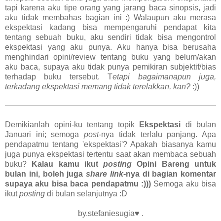
tapi karena aku tipe orang yang jarang baca sinopsis, jadi
aku tidak membahas bagian ini :) Walaupun aku merasa
ekspektasi kadang bisa mempengaruhi pendapat kita
tentang sebuah buku, aku sendiri tidak bisa mengontrol
ekspektasi yang aku punya. Aku hanya bisa berusaha
menghindari opini/review tentang buku yang belum/akan
aku baca, supaya aku tidak punya pemikiran subjektif/bias
terhadap buku tersebut. T
etapi bagaimanapun juga,
terkadang ekspektasi memang tidak terelakkan, kan?
:))
Demikianlah opini-ku tentang topik
Ekspektasi
di bulan
Januari ini; semoga
post
-nya tidak terlalu panjang. Apa
pendapatmu tentang 'ekspektasi'? Apakah biasanya kamu
juga punya ekspektasi tertentu saat akan membaca sebuah
buku?
Kalau kamu ikut
posting
Opini Bareng untuk
bulan ini, boleh juga
share link
-nya di bagian komentar
supaya aku bisa baca pendapatmu :)))
Semoga aku bisa
ikut
posting
di bulan selanjutnya :D
by.stefaniesugia♥ .