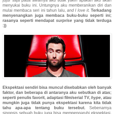
jujur saja pada awalnya aku tidak yakin apakah aku akan
menyukai buku ini. Untungnya aku memberanikan diri dan
mulai membaca seri ini tahun lalu,
and I love it.
Terkadang
menyenangkan juga membaca buku-buku seperti ini;
rasanya seperti mendapat
surprise
yang tidak terduga
:))
Ekspektasi sendiri bisa muncul disebabkan oleh banyak
faktor, dan beberapa di antaranya aku sebutkan di atas;
seperti penulis favorit, adaptasi film/serial TV,
hype
, atau
mungkin juga tidak punya ekspektasi karena kita tidak
tahu apa-apa tentang buku tersebut.
Sebenarnya
sinopsis sebuah buku juga bisa mempengaruhi ekspektasi,