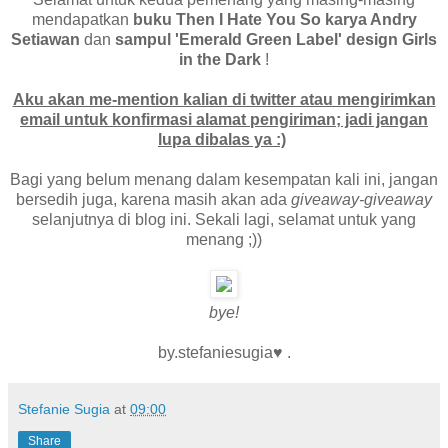
mendapatkan
buku Then I Hate You So karya Andry
Setiawan
dan
sampul 'Emerald Green Label' design Girls
in the Dark
!
Aku akan me-mention kalian di twitter atau mengirimkan
email untuk konfirmasi alamat pengiriman; jadi jangan
lupa dibalas ya :)
Bagi yang belum menang dalam kesempatan kali ini, jangan
bersedih juga, karena masih akan ada
giveaway-giveaway
selanjutnya di blog ini. Sekali lagi, selamat untuk yang
menang ;))
bye!
by.stefaniesugia♥ .
Stefanie Sugia
at
09:00
Share