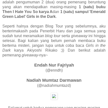
adalah pengumuman 2 (dua) orang pemenang beruntung
yang akan mendapatkan masing-masing
1 (satu) buku
Then I Hate You So karya A
dan
1 (satu) sampul 'Emerald
Green Label' Girls in the Dark
.
Seperti halnya dengan Blog Tour yang sebelumnya, aku
berterimakasih pada Penerbit Haru dan juga semua yang
sudah turut meramaikan
blog tour
serta
giveaway
ini hingga
selesai. Bagi kalian yang belum pernah membaca buku
bertema misteri, jangan lupa untuk coba baca
Girls in the
Dark
karya Akiyoshi Rikako ;)) Dan berikut adalah
pemenang
giveaway
-nya~
Endah Nur Fajriyah
(@enndh)
Nadiah Mumtaz Darmawan
(@nadiahmumtazd)
Selamat untuk kedua pemenang yang masing-masing