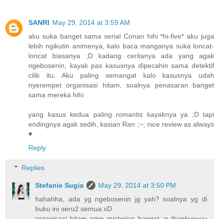
SANRI
May 29, 2014 at 3:59 AM
aku suka banget sama serial Conan hihi *hi-five* aku juga
lebih ngikutin animenya, kalo baca manganya suka loncat-
loncat biasanya ;D kadang ceritanya ada yang agak
ngebosenin, kayak pas kasusnya dipecahin sama detektif
cilik itu. Aku paling semangat kalo kasusnya udah
nyerempet organisasi hitam, soalnya penasaran banget
sama mereka hihi
yang kasus kedua paling romantis kayaknya ya ;D tapi
endingnya agak sedih, kasian Ran ;~; nice review as always
♥
Reply
Replies
Stefanie Sugia
May 29, 2014 at 3:50 PM
hahahha, ada yg ngebosenin jg yah? soalnya yg di
buku ini seru2 semua xD
organisasi hitam emg misterius banget :p thankyouuu