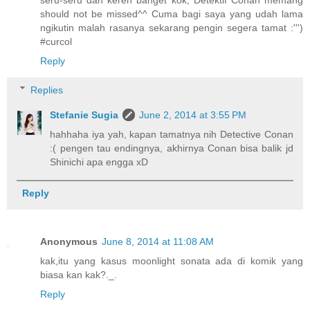
seru-seru dan keren banget kok, Detektif Conan memang
should not be missed^^ Cuma bagi saya yang udah lama
ngikutin malah rasanya sekarang pengin segera tamat :''')
#curcol
Reply
Replies
Stefanie Sugia
June 2, 2014 at 3:55 PM
hahhaha iya yah, kapan tamatnya nih Detective Conan
:( pengen tau endingnya, akhirnya Conan bisa balik jd
Shinichi apa engga xD
Reply
Anonymous
June 8, 2014 at 11:08 AM
kak,itu yang kasus moonlight sonata ada di komik yang
biasa kan kak?._.
Reply