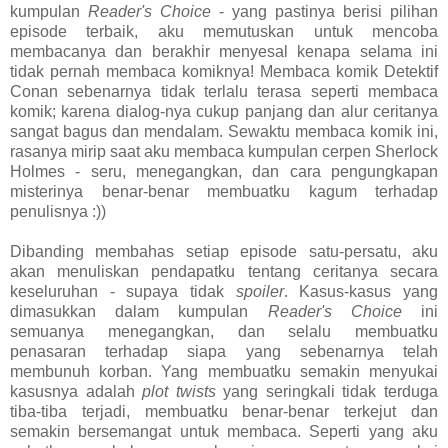
kumpulan
Reader's Choice
- yang pastinya berisi pilihan
episode terbaik, aku memutuskan untuk mencoba
membacanya dan berakhir menyesal kenapa selama ini
tidak pernah membaca komiknya! Membaca komik Detektif
Conan sebenarnya tidak terlalu terasa seperti membaca
komik; karena dialog-nya cukup panjang dan alur ceritanya
sangat bagus dan mendalam. Sewaktu membaca komik ini,
rasanya mirip saat aku membaca kumpulan cerpen Sherlock
Holmes - seru, menegangkan, dan cara pengungkapan
misterinya benar-benar membuatku kagum terhadap
penulisnya :))
Dibanding membahas setiap episode satu-persatu, aku
akan menuliskan pendapatku tentang ceritanya secara
keseluruhan - supaya tidak
spoiler
. Kasus-kasus yang
dimasukkan dalam kumpulan
Reader's Choice
ini
semuanya menegangkan, dan selalu membuatku
penasaran terhadap siapa yang sebenarnya telah
membunuh korban. Yang membuatku semakin menyukai
kasusnya adalah
plot twists
yang seringkali tidak terduga
tiba-tiba terjadi, membuatku benar-benar terkejut dan
semakin bersemangat untuk membaca. Seperti yang aku