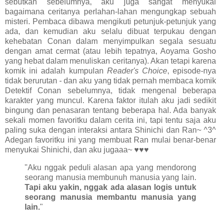
sebutkan sebelumnya, aku juga sangat menyukai
bagaimana ceritanya perlahan-lahan mengungkap sebuah
misteri. Pembaca dibawa mengikuti petunjuk-petunjuk yang
ada, dan kemudian aku selalu dibuat terpukau dengan
kehebatan Conan dalam menyimpulkan segala sesuatu
dengan amat cermat (atau lebih tepatnya, Aoyama Gosho
yang hebat dalam menuliskan ceritanya). Akan tetapi karena
komik ini adalah kumpulan
Reader's Choice
, episode-nya
tidak berurutan - dan aku yang tidak pernah membaca komik
Detektif Conan sebelumnya, tidak mengenal beberapa
karakter yang muncul. Karena faktor itulah aku jadi sedikit
bingung dan penasaran tentang beberapa hal. Ada banyak
sekali momen favoritku dalam cerita ini, tapi tentu saja aku
paling suka dengan interaksi antara Shinichi dan Ran~ ^3^
Adegan favoritku ini yang membuat Ran mulai benar-benar
menyukai Shinichi, dan aku jugaaa~ ♥♥♥
"Aku nggak peduli alasan apa yang mendorong
seorang manusia membunuh manusia yang lain.
Tapi aku yakin, nggak ada alasan logis untuk
seorang manusia membantu manusia yang
lain.
"