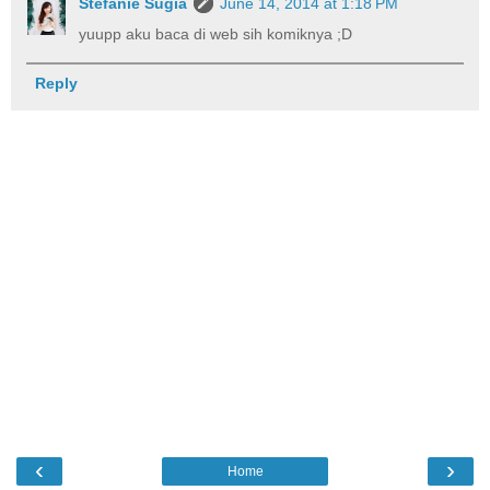
Stefanie Sugia
June 14, 2014 at 1:18 PM
yuupp aku baca di web sih komiknya ;D
Reply
‹
›
Home