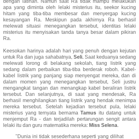
dengan latihan. Namun saat Ra tidak mampu melakukan
apa yang diminta oleh lelaki misterius itu, seekor kucing
hitam yang tiba-tiba membesar dan menyergap kucing
kesayangan Ra. Meskipun pada akhirnya Ra berhasil
melewati situasi menegangkan tersebut, identitas lelaki
misterius itu menyisakan tanda tanya besar dalam pikiran
Ra.
Keesokan harinya adalah hari yang penuh dengan kejutan
untuk Ra dan juga sahabatnya,
Seli.
Saat keduanya sedang
melewati lorong di belakang sekolah, tiang listrik yang
sedang dalam perbaikan tiba-tiba berderak roboh. Kabel-
kabel listrik yang panjang siap menyengat mereka, dan di
dalam momen yang menegangkan tersebut, Seli justru
mengangkat tangan dan menangkap kabel beraliran listrik
tersebut. Dan selanjutnya, di saat yang mendesak, Ra
berhasil menghilangkan tiang listrik yang hendak menimpa
mereka tersebut. Setelah kejadian tersebut pula, lelaki
misterius yang ternyata bernama
Tamus
itu datang untuk
menjemput Ra - dan terjadilah pertarungan sengit antara
lelaki itu dan guru matematika mereka:
Miss Selena
.
"Dunia ini tidak sesederhana seperti yang dilihat