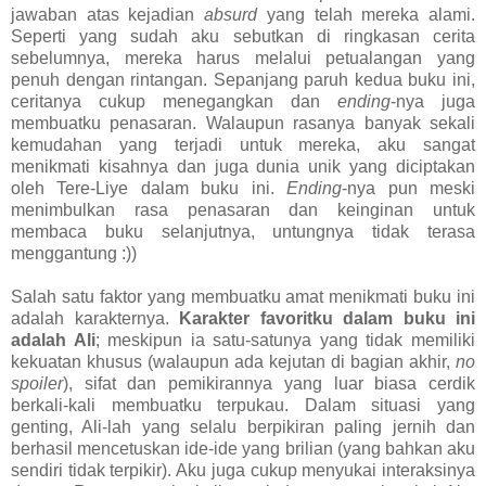
jawaban atas kejadian
absurd
yang telah mereka alami.
Seperti yang sudah aku sebutkan di ringkasan cerita
sebelumnya, mereka harus melalui petualangan yang
penuh dengan rintangan. Sepanjang paruh kedua buku ini,
ceritanya cukup menegangkan dan
ending
-nya juga
membuatku penasaran. Walaupun rasanya banyak sekali
kemudahan yang terjadi untuk mereka, aku sangat
menikmati kisahnya dan juga dunia unik yang diciptakan
oleh Tere-Liye dalam buku ini.
Ending
-nya pun meski
menimbulkan rasa penasaran dan keinginan untuk
membaca buku selanjutnya, untungnya tidak terasa
menggantung :))
Salah satu faktor yang membuatku amat menikmati buku ini
adalah karakternya.
Karakter favoritku dalam buku ini
adalah Ali
; meskipun ia satu-satunya yang tidak memiliki
kekuatan khusus (walaupun ada kejutan di bagian akhir,
no
spoiler
), sifat dan pemikirannya yang luar biasa cerdik
berkali-kali membuatku terpukau. Dalam situasi yang
genting, Ali-lah yang selalu berpikiran paling jernih dan
berhasil mencetuskan ide-ide yang brilian (yang bahkan aku
sendiri tidak terpikir). Aku juga cukup menyukai interaksinya