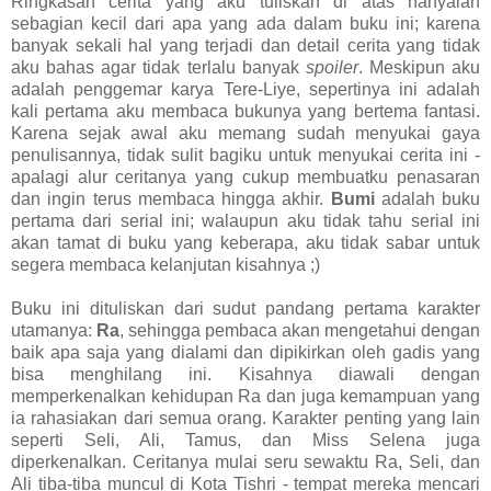
Ringkasan cerita yang aku tuliskan di atas hanyalah
sebagian kecil dari apa yang ada dalam buku ini; karena
banyak sekali hal yang terjadi dan detail cerita yang tidak
aku bahas agar tidak terlalu banyak
spoiler
. Meskipun aku
adalah penggemar karya Tere-Liye, sepertinya ini adalah
kali pertama aku membaca bukunya yang bertema fantasi.
Karena sejak awal aku memang sudah menyukai gaya
penulisannya, tidak sulit bagiku untuk menyukai cerita ini -
apalagi alur ceritanya yang cukup membuatku penasaran
dan ingin terus membaca hingga akhir.
Bumi
adalah buku
pertama dari serial ini; walaupun aku tidak tahu serial ini
akan tamat di buku yang keberapa, aku tidak sabar untuk
segera membaca kelanjutan kisahnya ;)
Buku ini dituliskan dari sudut pandang pertama karakter
utamanya:
Ra
, sehingga pembaca akan mengetahui dengan
baik apa saja yang dialami dan dipikirkan oleh gadis yang
bisa menghilang ini. Kisahnya diawali dengan
memperkenalkan kehidupan Ra dan juga kemampuan yang
ia rahasiakan dari semua orang. Karakter penting yang lain
seperti Seli, Ali, Tamus, dan Miss Selena juga
diperkenalkan. Ceritanya mulai seru sewaktu Ra, Seli, dan
Ali tiba-tiba muncul di Kota Tishri - tempat mereka mencari