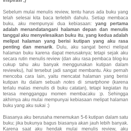
inspirasi ;)
Sebelum mulai menulis review, tentu harus ada buku yang
telah selesai kita baca terlebih dahulu. Setiap membaca
buku, aku mempunyai dua kebiasaan:
yang pertama
adalah menandatangani halaman depan dan menulis
tanggal aku menyelesaikan buku itu
,
yang kedua adalah
melipat halaman yang berisi kutipan yang aku rasa
penting dan menarik
. Dulu, aku sangat benci melipat
halaman buku karena dapat merusaknya; tetapi sejak aku
secara rutin menulis review (dan aku rasa pembaca blog-ku
cukup tahu aku banyak menggunakan kutipan dalam
reviewku), hal tersebut jadi sangat membantu. Aku pernah
mencoba cara lain, yaitu mencatat halaman yang berisi
kutipan itu dalam sebuah
notes
di
smartphone
(karena
terlalu malas menulis di buku catatan), tetapi kegiatan itu
terasa mengganggu momen membacaku :p. Sehingga
akhirnya aku mulai mempunyai kebiasaan melipat halaman
buku yang aku sukai :)
Biasanya aku berusaha menemukan 5-6 kutipan dalam satu
buku; jika bukunya bagus biasanya akan jauh lebih banyak.
Karena saat aku hendak mulai menulis review, aku