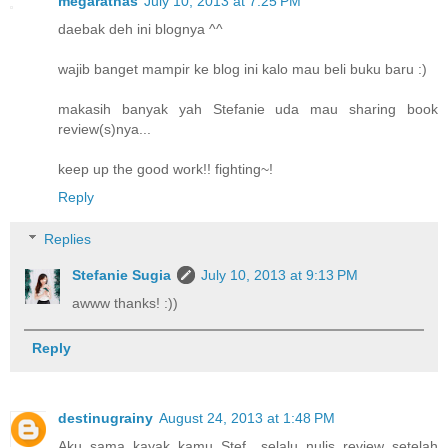
megaratnas
July 10, 2013 at 7:25 PM
daebak deh ini blognya ^^
wajib banget mampir ke blog ini kalo mau beli buku baru :)
makasih banyak yah Stefanie uda mau sharing book
review(s)nya...
keep up the good work!! fighting~!
Reply
Replies
Stefanie Sugia
July 10, 2013 at 9:13 PM
awww thanks! :))
Reply
destinugrainy
August 24, 2013 at 1:48 PM
Aku sama kayak kamu Stef.. selalu nulis review setelah