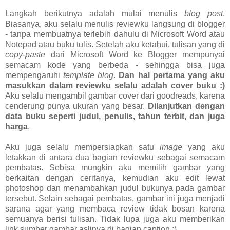
Langkah berikutnya adalah mulai menulis
blog post
.
Biasanya, aku selalu menulis reviewku langsung di blogger
- tanpa membuatnya terlebih dahulu di Microsoft Word atau
Notepad atau buku tulis. Setelah aku ketahui, tulisan yang di
copy-paste
dari Microsoft Word ke Blogger mempunyai
semacam kode yang berbeda - sehingga bisa juga
mempengaruhi
template blog
.
Dan hal pertama yang aku
masukkan dalam reviewku selalu adalah cover buku :)
Aku selalu mengambil gambar cover dari goodreads, karena
cenderung punya ukuran yang besar.
Dilanjutkan dengan
data buku seperti judul, penulis, tahun terbit, dan juga
harga
.
Aku juga selalu mempersiapkan satu
image
yang aku
letakkan di antara dua bagian reviewku sebagai semacam
pembatas. Sebisa mungkin aku memilih gambar yang
berkaitan dengan ceritanya, kemudian aku edit lewat
photoshop dan menambahkan judul bukunya pada gambar
tersebut. Selain sebagai pembatas, gambar ini juga menjadi
sarana agar yang membaca review tidak bosan karena
semuanya berisi tulisan. Tidak lupa juga aku memberikan
link sumber gambar aslinya di bagian caption :)