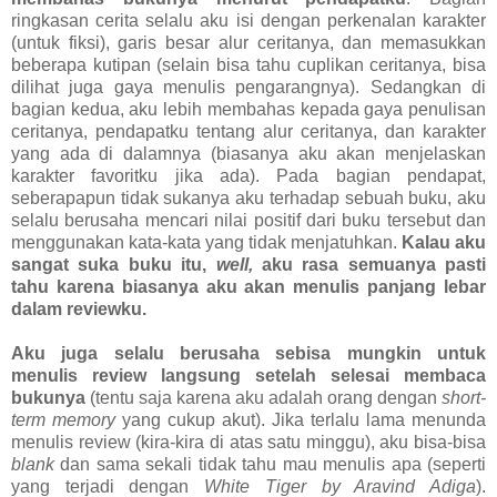
ringkasan cerita selalu aku isi dengan perkenalan karakter
(untuk fiksi), garis besar alur ceritanya, dan memasukkan
beberapa kutipan (selain bisa tahu cuplikan ceritanya, bisa
dilihat juga gaya menulis pengarangnya). Sedangkan di
bagian kedua, aku lebih membahas kepada gaya penulisan
ceritanya, pendapatku tentang alur ceritanya, dan karakter
yang ada di dalamnya (biasanya aku akan menjelaskan
karakter favoritku jika ada). Pada bagian pendapat,
seberapapun tidak sukanya aku terhadap sebuah buku, aku
selalu berusaha mencari nilai positif dari buku tersebut dan
menggunakan kata-kata yang tidak menjatuhkan.
Kalau aku
sangat suka buku itu,
well,
aku rasa semuanya pasti
tahu karena biasanya aku akan menulis panjang lebar
dalam reviewku.
Aku juga selalu berusaha sebisa mungkin untuk
menulis review langsung setelah selesai membaca
bukunya
(tentu saja karena aku adalah orang dengan
short-
term memory
yang cukup akut). Jika terlalu lama menunda
menulis review (kira-kira di atas satu minggu), aku bisa-bisa
blank
dan sama sekali tidak tahu mau menulis apa (seperti
yang terjadi dengan
White Tiger by Aravind Adiga
).