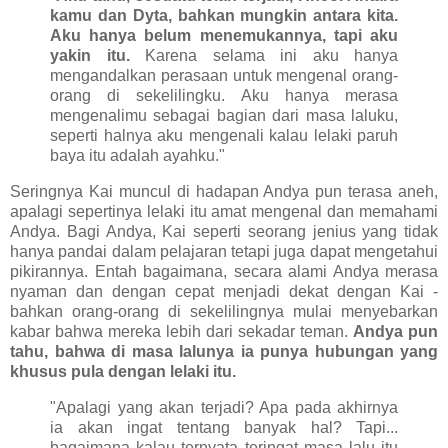
kamu dan Dyta, bahkan mungkin antara kita.
Aku hanya belum menemukannya, tapi aku
yakin itu.
Karena selama ini aku hanya
mengandalkan perasaan untuk mengenal orang-
orang di sekelilingku. Aku hanya merasa
mengenalimu sebagai bagian dari masa laluku,
seperti halnya aku mengenali kalau lelaki paruh
baya itu adalah ayahku."
Seringnya Kai muncul di hadapan Andya pun terasa aneh,
apalagi sepertinya lelaki itu amat mengenal dan memahami
Andya. Bagi Andya, Kai seperti seorang jenius yang tidak
hanya pandai dalam pelajaran tetapi juga dapat mengetahui
pikirannya. Entah bagaimana, secara alami Andya merasa
nyaman dan dengan cepat menjadi dekat dengan Kai -
bahkan orang-orang di sekelilingnya mulai menyebarkan
kabar bahwa mereka lebih dari sekadar teman.
Andya pun
tahu, bahwa di masa lalunya ia punya hubungan yang
khusus pula dengan lelaki itu.
"Apalagi yang akan terjadi? Apa pada akhirnya
ia akan ingat tentang banyak hal? Tapi...
bagaimana kalau ternyata teringat masa lalu itu