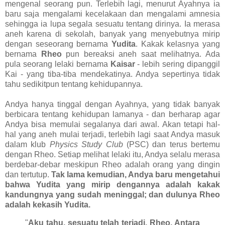
mengenal seorang pun. Terlebih lagi, menurut Ayahnya ia
baru saja mengalami kecelakaan dan mengalami amnesia
sehingga ia lupa segala sesuatu tentang dirinya. Ia merasa
aneh karena di sekolah, banyak yang menyebutnya mirip
dengan seseorang bernama
Yudita
. Kakak kelasnya yang
bernama
Rheo
pun bereaksi aneh saat melihatnya. Ada
pula seorang lelaki bernama
Kaisar
- lebih sering dipanggil
Kai - yang tiba-tiba mendekatinya. Andya sepertinya tidak
tahu sedikitpun tentang kehidupannya.
Andya hanya tinggal dengan Ayahnya, yang tidak banyak
berbicara tentang kehidupan lamanya - dan berharap agar
Andya bisa memulai segalanya dari awal. Akan tetapi hal-
hal yang aneh mulai terjadi, terlebih lagi saat Andya masuk
dalam klub
Physics Study Club
(PSC) dan terus bertemu
dengan Rheo. Setiap melihat lelaki itu, Andya selalu merasa
berdebar-debar meskipun Rheo adalah orang yang dingin
dan tertutup.
Tak lama kemudian, Andya baru mengetahui
bahwa Yudita yang mirip dengannya adalah kakak
kandungnya yang sudah meninggal; dan dulunya Rheo
adalah kekasih Yudita.
"
Aku tahu, sesuatu telah terjadi, Rheo. Antara