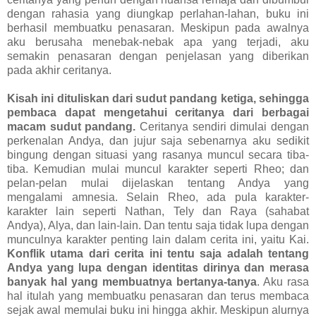
dengan rahasia yang diungkap perlahan-lahan, buku ini
berhasil membuatku penasaran. Meskipun pada awalnya
aku berusaha menebak-nebak apa yang terjadi, aku
semakin penasaran dengan penjelasan yang diberikan
pada akhir ceritanya.
Kisah ini dituliskan dari sudut pandang ketiga, sehingga
pembaca dapat mengetahui ceritanya dari berbagai
macam sudut pandang.
Ceritanya sendiri dimulai dengan
perkenalan Andya, dan jujur saja sebenarnya aku sedikit
bingung dengan situasi yang rasanya muncul secara tiba-
tiba. Kemudian mulai muncul karakter seperti Rheo; dan
pelan-pelan mulai dijelaskan tentang Andya yang
mengalami amnesia. Selain Rheo, ada pula karakter-
karakter lain seperti Nathan, Tely dan Raya (sahabat
Andya), Alya, dan lain-lain. Dan tentu saja tidak lupa dengan
munculnya karakter penting lain dalam cerita ini, yaitu Kai.
Konflik utama dari cerita ini tentu saja adalah tentang
Andya yang lupa dengan identitas dirinya dan merasa
banyak hal yang membuatnya bertanya-tanya
. Aku rasa
hal itulah yang membuatku penasaran dan terus membaca
sejak awal memulai buku ini hingga akhir. Meskipun alurnya