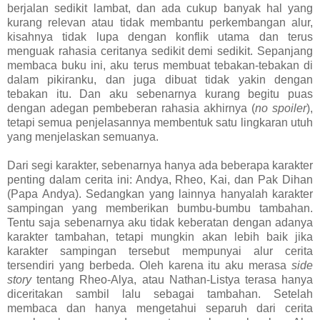
berjalan sedikit lambat, dan ada cukup banyak hal yang
kurang relevan atau tidak membantu perkembangan alur,
kisahnya tidak lupa dengan konflik utama dan terus
menguak rahasia ceritanya sedikit demi sedikit. Sepanjang
membaca buku ini, aku terus membuat tebakan-tebakan di
dalam pikiranku, dan juga dibuat tidak yakin dengan
tebakan itu. Dan aku sebenarnya kurang begitu puas
dengan adegan pembeberan rahasia akhirnya (
no spoiler
),
tetapi semua penjelasannya membentuk satu lingkaran utuh
yang menjelaskan semuanya.
Dari segi karakter, sebenarnya hanya ada beberapa karakter
penting dalam cerita ini: Andya, Rheo, Kai, dan Pak Dihan
(Papa Andya). Sedangkan yang lainnya hanyalah karakter
sampingan yang memberikan bumbu-bumbu tambahan.
Tentu saja sebenarnya aku tidak keberatan dengan adanya
karakter tambahan, tetapi mungkin akan lebih baik jika
karakter sampingan tersebut mempunyai alur cerita
tersendiri yang berbeda. Oleh karena itu aku merasa
side
story
tentang Rheo-Alya, atau Nathan-Listya terasa hanya
diceritakan sambil lalu sebagai tambahan. Setelah
membaca dan hanya mengetahui separuh dari cerita