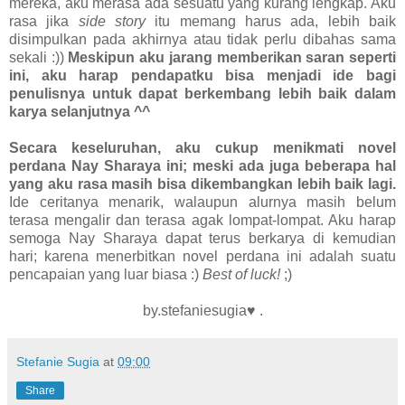
mereka, aku merasa ada sesuatu yang kurang lengkap. Aku
rasa jika
side story
itu memang harus ada, lebih baik
disimpulkan pada akhirnya atau tidak perlu dibahas sama
sekali :))
Meskipun aku jarang memberikan saran seperti
ini, aku harap pendapatku bisa menjadi ide bagi
penulisnya untuk dapat berkembang lebih baik dalam
karya selanjutnya ^^
Secara keseluruhan, aku cukup menikmati novel
perdana Nay Sharaya ini; meski ada juga beberapa hal
yang aku rasa masih bisa dikembangkan lebih baik lagi.
Ide ceritanya menarik, walaupun alurnya masih belum
terasa mengalir dan terasa agak lompat-lompat. Aku harap
semoga Nay Sharaya dapat terus berkarya di kemudian
hari; karena menerbitkan novel perdana ini adalah suatu
pencapaian yang luar biasa :)
Best of luck!
;)
by.stefaniesugia♥ .
Stefanie Sugia
at
09:00
Share