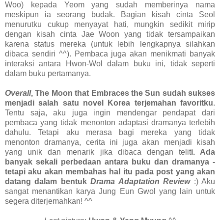
Woo) kepada Yeom yang sudah memberinya nama
meskipun ia seorang budak. Bagian kisah cinta Seol
menurutku cukup menyayat hati, mungkin sedikit mirip
dengan kisah cinta Jae Woon yang tidak tersampaikan
karena status mereka (untuk lebih lengkapnya silahkan
dibaca sendiri ^^). Pembaca juga akan menikmati banyak
interaksi antara Hwon-Wol dalam buku ini, tidak seperti
dalam buku pertamanya.
Overall
, The Moon that Embraces the Sun sudah sukses
menjadi salah satu novel Korea terjemahan favoritku
.
Tentu saja, aku juga ingin mendengar pendapat dari
pembaca yang tidak menonton adaptasi dramanya terlebih
dahulu. Tetapi aku merasa bagi mereka yang tidak
menonton dramanya, cerita ini juga akan menjadi kisah
yang unik dan menarik jika dibaca dengan telit
i. Ada
banyak sekali perbedaan antara buku dan dramanya -
tetapi aku akan membahas hal itu pada post yang akan
datang dalam bentuk
Drama Adaptation Review
:) Aku
sangat menantikan karya Jung Eun Gwol yang lain untuk
segera diterjemahkan! ^^