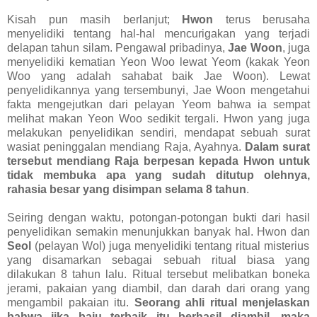
Kisah pun masih berlanjut;
Hwon
terus berusaha
menyelidiki tentang hal-hal mencurigakan yang terjadi
delapan tahun silam. Pengawal pribadinya,
Jae Woon
, juga
menyelidiki kematian Yeon Woo lewat Yeom (kakak Yeon
Woo yang adalah sahabat baik Jae Woon). Lewat
penyelidikannya yang tersembunyi, Jae Woon mengetahui
fakta mengejutkan dari pelayan Yeom bahwa ia sempat
melihat makan Yeon Woo sedikit tergali. Hwon yang juga
melakukan penyelidikan sendiri, mendapat sebuah surat
wasiat peninggalan mendiang Raja, Ayahnya.
Dalam surat
tersebut mendiang Raja berpesan kepada Hwon untuk
tidak membuka apa yang sudah ditutup olehnya,
rahasia besar yang disimpan selama 8 tahun
.
Seiring dengan waktu, potongan-potongan bukti dari hasil
penyelidikan semakin menunjukkan banyak hal. Hwon dan
Seol
(pelayan Wol) juga menyelidiki tentang ritual misterius
yang disamarkan sebagai sebuah ritual biasa yang
dilakukan 8 tahun lalu. Ritual tersebut melibatkan boneka
jerami, pakaian yang diambil, dan darah dari orang yang
mengambil pakaian itu.
Seorang ahli ritual menjelaskan
bahwa jika baju terbaik itu berhasil diambil, maka