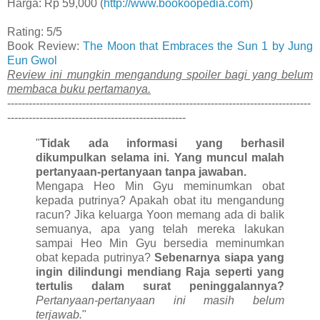
Harga: Rp 59,000 (
http://www.bookoopedia.com
)
Rating: 5/5
Book Review:
The Moon that Embraces the Sun 1 by Jung
Eun Gwol
Review ini mungkin mengandung spoiler bagi yang belum
membaca buku pertamanya.
-------------------------------------------------------------------------------------
--------------------------------------------------
"
Tidak ada informasi yang berhasil
dikumpulkan selama ini. Yang muncul malah
pertanyaan-pertanyaan tanpa jawaban.
Mengapa Heo Min Gyu meminumkan obat
kepada putrinya? Apakah obat itu mengandung
racun? Jika keluarga Yoon memang ada di balik
semuanya, apa yang telah mereka lakukan
sampai Heo Min Gyu bersedia meminumkan
obat kepada putrinya?
Sebenarnya siapa yang
ingin dilindungi mendiang Raja seperti yang
tertulis dalam surat peninggalannya?
Pertanyaan-pertanyaan ini masih belum
terjawab.
"