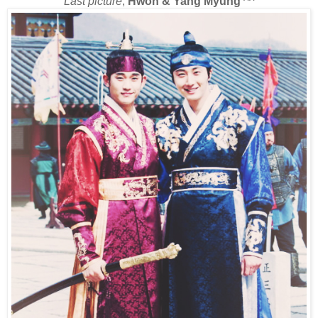
Last picture
;
Hwon & Yang Myung
^^