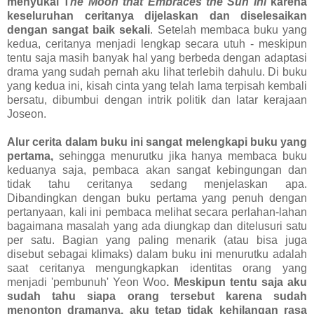
menyukai T
he Moon that Embraces the Sun ini
karena
keseluruhan ceritanya dijelaskan dan diselesaikan
dengan sangat baik sekali
. Setelah membaca buku yang
kedua, ceritanya menjadi lengkap secara utuh - meskipun
tentu saja masih banyak hal yang berbeda dengan adaptasi
drama yang sudah pernah aku lihat terlebih dahulu. Di buku
yang kedua ini, kisah cinta yang telah lama terpisah kembali
bersatu, dibumbui dengan intrik politik dan latar kerajaan
Joseon.
Alur cerita dalam buku ini sangat melengkapi buku yang
pertama,
sehingga menurutku jika hanya membaca buku
keduanya saja, pembaca akan sangat kebingungan dan
tidak tahu ceritanya sedang menjelaskan apa.
Dibandingkan dengan buku pertama yang penuh dengan
pertanyaan, kali ini pembaca melihat secara perlahan-lahan
bagaimana masalah yang ada diungkap dan ditelusuri satu
per satu. Bagian yang paling menarik (atau bisa juga
disebut sebagai klimaks) dalam buku ini menurutku adalah
saat ceritanya mengungkapkan identitas orang yang
menjadi 'pembunuh' Yeon Woo
. Meskipun tentu saja aku
sudah tahu siapa orang tersebut karena sudah
menonton dramanya, aku tetap tidak kehilangan rasa