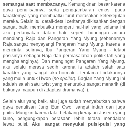
semangat saat membacanya.
Kemungkinan besar karena
gaya penulisannya serta penggambaran emosi pada
karakternya yang membuatku turut merasakan keterkejutan
mereka. Selain itu, detail-detail ceritanya dikisahkan dengan
sangat baik, membuatku mengerti hal-hal yang selama ini
aku pertanyakan dalam hati; seperti hubungan antara
mendiang Raja dan Pangeran Yang Myung (sebenarnya
Raja sangat menyayangi Pangeran Yang Myung, karena ia
mencintai selirnya, Ibu Pangeran Yang Myung - tetapi
posisinya sebagai Raja dan permasalahan politik-lah yang
menghalanginya). Dan mengingat Pangeran Yang Myung,
aku selalu merasa sedih karena ia adalah salah satu
karakter yang sangat aku hormati - terutama tindakannya
yang mulia untuk Hwon (
no spoiler
). Bagian Yang Myung ini
adalah salah satu twist yang menurutku sangat menarik (di
bukunya maupun di adaptasi dramanya) :).
Selain alur yang baik, aku juga sudah menyebutkan bahwa
gaya penulisan Jung Eun Gwol sangat indah dan juga
puitis. Mungkin karena latar belakang kerajaan Joseon yang
kuno, pengungkapan perasaan lebih terasa mendalam
lewat puisi.
Aku sangat menyukai puisi-puisi yang