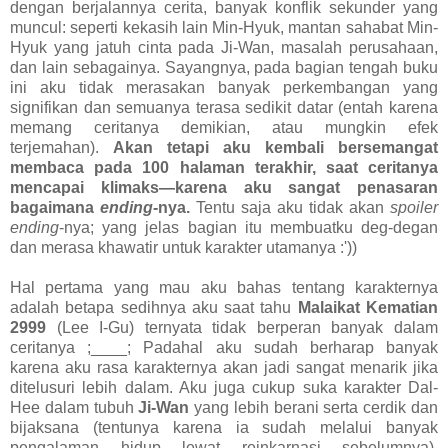
dengan berjalannya cerita, banyak konflik sekunder yang
muncul: seperti kekasih lain Min-Hyuk, mantan sahabat Min-
Hyuk yang jatuh cinta pada Ji-Wan, masalah perusahaan,
dan lain sebagainya. Sayangnya, pada bagian tengah buku
ini aku tidak merasakan banyak perkembangan yang
signifikan dan semuanya terasa sedikit datar (entah karena
memang ceritanya demikian, atau mungkin efek
terjemahan).
Akan tetapi aku kembali bersemangat
membaca pada 100 halaman terakhir, saat ceritanya
mencapai klimaks
—
karena aku sangat penasaran
bagaimana
ending
-nya.
Tentu saja aku tidak akan
spoiler
ending
-nya; yang jelas bagian itu membuatku deg-degan
dan merasa khawatir untuk karakter utamanya :'))
Hal pertama yang mau aku bahas tentang karakternya
adalah betapa sedihnya aku saat tahu
Malaikat Kematian
2999
(Lee I-Gu) ternyata tidak berperan banyak dalam
ceritanya ;____; Padahal aku sudah berharap banyak
karena aku rasa karakternya akan jadi sangat menarik jika
ditelusuri lebih dalam. Aku juga cukup suka karakter Dal-
Hee dalam tubuh
Ji-Wan
yang lebih berani serta cerdik dan
bijaksana (tentunya karena ia sudah melalui banyak
pengalaman hidup lewat reinkarnasi sebelumnya).