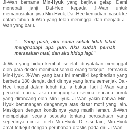
Ji-Wan bernama
Min-Hyuk
yang berjiwa gelap. Demi
menepati janji Dal-Hee kepada Ji-Wan
untuk
memanusiakan jiwa Min-Hyuk, Dal-Hee kemudian masuk ke
dalam tubuh Ji-Wan yang telah meninggal dan menjadi Ji-
Wan yang baru.
"---
Yang pasti, aku sama sekali tidak takut
menghadapi apa pun. Aku sudah pernah
merasakan mati, dan aku hidup lagi.
"
Ji-Wan yang hidup kembali setelah dinyatakan meninggal
oleh para dokter membuat semua orang terkejut
—
termasuk
Min-Hyuk. Ji-Wan yang baru ini memiliki kepribadian yang
berbeda 180 derajat dari dirinya yang lama semenjak Dal-
Hee tinggal dalam tubuh itu. Ia bukan lagi Ji-Wan yang
penakut, dan ia akan mengungkap semua rencana buruk
yang dirancang oleh Min-Hyuk. Ji-Wan yakin bahwa Min-
Hyuk bertunangan dengannya atas dasar motif yang lain.
Meskipun dengan kondisinya yang masih lemah, Ji-Wan
mempelajari segala sesuatu tentang perusahaan yang
sepertinya diincar oleh Min-Hyuk. Di sisi lain, Min-Hyuk
amat terkejut dengan perubahan drastis pada diri Ji-Wan
—