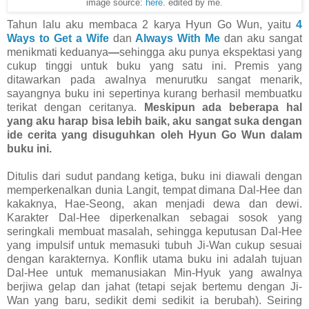
image source:
here
. edited by me.
Tahun lalu aku membaca 2 karya Hyun Go Wun, yaitu
4
Ways to Get a Wife
dan
Always With Me
dan aku sangat
menikmati keduanya
—
sehingga aku punya ekspektasi yang
cukup tinggi untuk buku yang satu ini. Premis yang
ditawarkan pada awalnya menurutku sangat menarik,
sayangnya buku ini sepertinya kurang berhasil membuatku
terikat dengan ceritanya.
Meskipun ada beberapa hal
yang aku harap bisa lebih baik, aku sangat suka dengan
ide cerita yang disuguhkan oleh Hyun Go Wun
dalam
buku ini.
Ditulis dari sudut pandang ketiga, buku ini diawali dengan
memperkenalkan dunia Langit, tempat dimana Dal-Hee dan
kakaknya, Hae-Seong, akan menjadi dewa dan dewi.
Karakter Dal-Hee diperkenalkan sebagai sosok yang
seringkali membuat masalah, sehingga keputusan Dal-Hee
yang impulsif untuk memasuki tubuh Ji-Wan cukup sesuai
dengan karakternya. Konflik utama buku ini adalah tujuan
Dal-Hee untuk memanusiakan Min-Hyuk yang awalnya
berjiwa gelap dan jahat (tetapi sejak bertemu dengan Ji-
Wan yang baru, sedikit demi sedikit ia berubah). Seiring