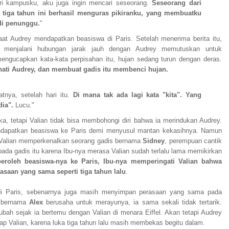
i kampusku, aku juga ingin mencari seseorang.
Seseorang dari
 tiga tahun ini berhasil menguras pikiranku, yang membuatku
di penunggu.
"
aat Audrey mendapatkan beasiswa di Paris. Setelah menerima berita itu,
k menjalani hubungan jarak jauh dengan Audrey memutuskan untuk
mengucapkan kata-kata perpisahan itu, hujan sedang turun dengan deras.
hati Audrey, dan membuat gadis itu membenci hujan.
tnya, setelah hari itu.
Di mana tak ada lagi kata "kita". Yang
dia".
Lucu."
ka, tetapi Valian tidak bisa membohongi diri bahwa ia merindukan Audrey.
mendapatkan beasiswa ke Paris demi menyusul mantan kekasihnya. Namun
 Valian memperkenalkan seorang gadis bernama
Sidney
, perempuan cantik
 pada gadis itu karena Ibu-nya merasa Valian sudah terlalu lama memikirkan
roleh beasiswa-nya ke Paris, Ibu-nya memperingati Valian bahwa
saan yang sama seperti tiga tahun lalu
.
di Paris, sebenarnya juga masih menyimpan perasaan yang sama pada
y
bernama
Alex
berusaha untuk merayunya, ia sama sekali tidak tertarik.
bah sejak ia bertemu dengan Valian di menara Eiffel. Akan tetapi Audrey
ap Valian, karena luka tiga tahun lalu masih membekas begitu dalam.