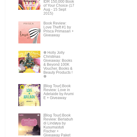
IDR 150,000 Book
of Your Choice (17
Aug - 15 Sept
2015)
Book Review:
Love Theft #1 by
Prisca Primasari +
Giveaway
❆ Holly Jolly
Christmas
Giveaway: Books
& Beyond 100K
Voucher, Books &
Beauty Products !
❆
[Blog Tour] Book
Review: Love in
Adelaide by Arumi
E + Giveaway
[Blog Tour] Book
Review: Berlabuh
di Lindøya by
Kusumastuti
Fischer +
Giveaway Paket