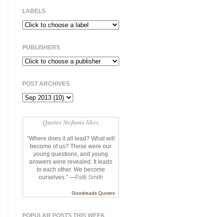
LABELS
PUBLISHERS
POST ARCHIVES
Quotes Stefanie likes
“Where does it all lead? What will
become of us? These were our
young questions, and young
answers were revealed. It leads
to each other. We become
ourselves.” —
Patti Smith
Goodreads Quotes
POPULAR POSTS THIS WEEK