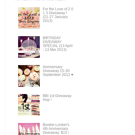
For the Love of 2 0
1 3 Giveaway !
(21-27 January
2013)
BIRTHDAY
GIVEAWAY
SPECIAL (13 April
- 13 Mei 2013)
Anniversary
Giveaway 15-30
September 2012 ♥
BBI 1st Giveaway
Hop !
Bookie-Looker's
4th Anniversary
Giveaway: $15 /