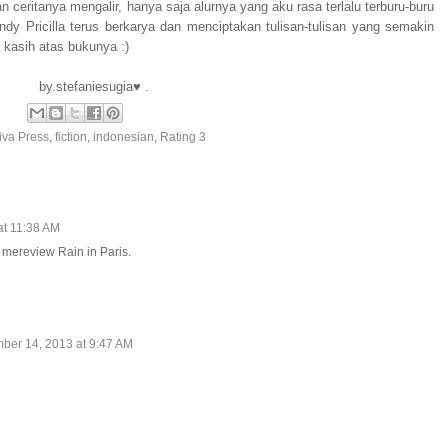
an ceritanya mengalir, hanya saja alurnya yang aku rasa terlalu terburu-buru
indy Pricilla terus berkarya dan menciptakan tulisan-tulisan yang semakin
a kasih atas bukunya :)
by.stefaniesugia♥ .
iva Press
,
fiction
,
indonesian
,
Rating 3
at 11:38 AM
mereview Rain in Paris.
ber 14, 2013 at 9:47 AM