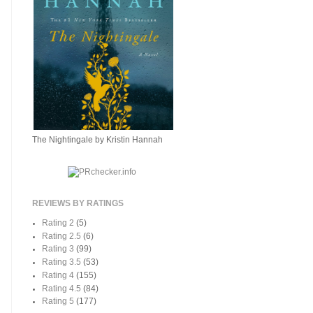
The Nightingale by Kristin Hannah
REVIEWS BY RATINGS
Rating 2
(5)
Rating 2.5
(6)
Rating 3
(99)
Rating 3.5
(53)
Rating 4
(155)
Rating 4.5
(84)
Rating 5
(177)