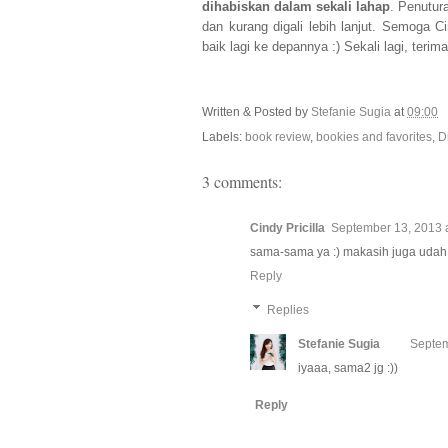
dihabiskan dalam sekali lahap
. Penutur
dan kurang digali lebih lanjut. Semoga C
baik lagi ke depannya :) Sekali lagi, terim
Written & Posted by
Stefanie Sugia
at
09:00
Labels:
book review
,
bookies and favorites
,
D
3 comments:
Cindy Pricilla
September 13, 2013 
sama-sama ya :) makasih juga udah 
Reply
Replies
Stefanie Sugia
Septem
iyaaa, sama2 jg :))
Reply