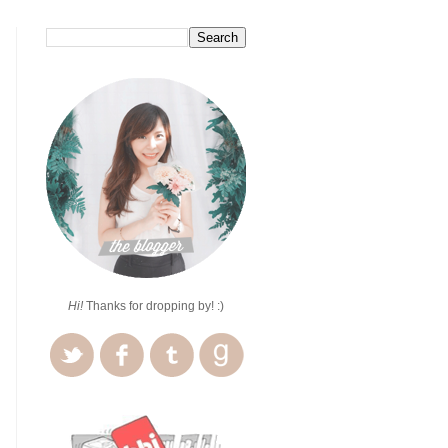
Hi!
Thanks for dropping by! :)