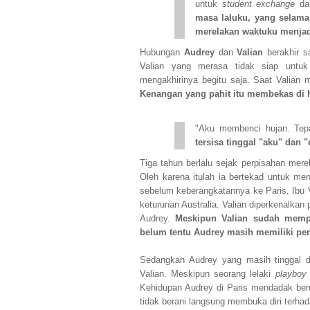
untuk
student exchange
dar
masa laluku, yang selama
merelakan waktuku menja
Hubungan
Audrey
dan
Valian
berakhir s
Valian yang merasa tidak siap untu
mengakhirinya begitu saja. Saat Valian 
Kenangan yang pahit itu membekas di 
"Aku membenci hujan. Tepa
tersisa tinggal "aku" dan "
Tiga tahun berlalu sejak perpisahan mere
Oleh karena itulah ia bertekad untuk 
sebelum keberangkatannya ke Paris, Ibu
keturunan Australia. Valian diperkenalkan
Audrey.
Meskipun Valian sudah mempe
belum tentu Audrey masih memiliki pera
Sedangkan Audrey yang masih tinggal 
Valian. Meskipun seorang lelaki
playbo
Kehidupan Audrey di Paris mendadak beru
tidak berani langsung membuka diri terhad