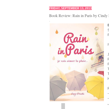
FRIDAY, SEPTEMBER 13, 2013
Book Review: Rain in Paris by Cindy P
.
S
F
R
J
P
P
T
T
H
R
-
-
"