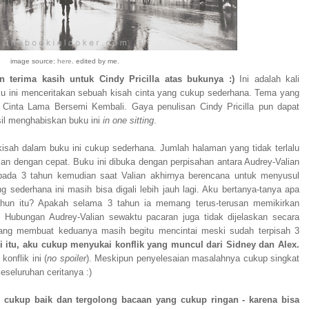
image source:
here
. edited by me.
 terima kasih untuk Cindy Pricilla atas bukunya :)
Ini adalah kali
 ini menceritakan sebuah kisah cinta yang cukup sederhana. Tema yang
 Cinta Lama Bersemi Kembali. Gaya penulisan Cindy Pricilla pun dapat
sil menghabiskan buku ini
in one sitting
.
isah dalam buku ini cukup sederhana. Jumlah halaman yang tidak terlalu
lan dengan cepat. Buku ini dibuka dengan perpisahan antara Audrey-Valian
t pada 3 tahun kemudian saat Valian akhirnya berencana untuk menyusul
 sederhana ini masih bisa digali lebih jauh lagi. Aku bertanya-tanya apa
ahun itu? Apakah selama 3 tahun ia memang terus-terusan memikirkan
 Hubungan Audrey-Valian sewaktu pacaran juga tidak dijelaskan secara
 yang membuat keduanya masih begitu mencintai meski sudah terpisah 3
ri itu, aku cukup menyukai konflik yang muncul dari Sidney dan Alex.
konflik ini (
no spoiler
). Meskipun penyelesaian masalahnya cukup singkat
seluruhan ceritanya :)
i cukup baik dan tergolong bacaan yang cukup ringan - karena bisa