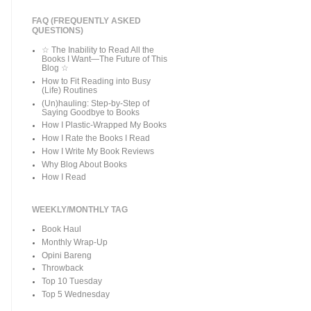
FAQ (FREQUENTLY ASKED
QUESTIONS)
☆ The Inability to Read All the
Books I Want—The Future of This
Blog ☆
How to Fit Reading into Busy
(Life) Routines
(Un)hauling: Step-by-Step of
Saying Goodbye to Books
How I Plastic-Wrapped My Books
How I Rate the Books I Read
How I Write My Book Reviews
Why Blog About Books
How I Read
WEEKLY/MONTHLY TAG
Book Haul
Monthly Wrap-Up
Opini Bareng
Throwback
Top 10 Tuesday
Top 5 Wednesday