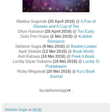
Martina Sugondo
(25 April 2016)
@
A Pair of
Glasses and A Cup of Tea
Dhyn Hanarun
(28 April 2016)
@
Too Early
Sulis Peri Hutan
(2 Mei 2016)
@
Kubikel
Romance
Stefanie Sugia
(9 Mei 2016)
@
Bookie-Looker
April Silalahi
(12 Mei 2016)
@
Book World
Asri Rahayu
(16 Mei 2016)
@
Peek A Book
Luckty Giyan Sukarno
(18 Mei 2016)
@
Luckty Si
Pustakawin
Rizky Mirgawati
(20 Mei 2016)
@
Ky's Book
Journal
by.stefaniesugia♥ .
Stefanie Sugia
at
09:00