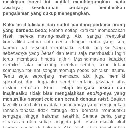
meskipun novel ini sedikit membingungkan pada
awalnya, keseluruhan ceritanya memberikan
pengalaman yang cukup menegangkan
.
Buku ini dituliskan dari sudut pandang pertama orang
yang berbeda-beda
; karena setiap karakter membacakan
kisah mereka masing-masing. Aku sangat menyukai
kontradiksi antara satu cerita dengan cerita yang lain,
karena hal tersebut membuatku selalu berpikir '
siapa
sebenarnya yang benar
' dan tentu saja membuatku ingin
terus membaca hingga akhir. Masing-masing karakter
memiliki latar belakang mereka sendiri, akan tetapi
semuanya terlihat sangat memuja sosok Shiraishi Itsumi.
Tentu saja, sepanjang membaca aku juga memiliki
spekulasi dan dugaanku sendiri tentang jawaban atas
misteri kematian Itsumi.
Tetapi ternyata pikiran dan
imajinasiku tidak bisa mengalahkan
ending
-nya yang
menurutku sangat
epic
dan penuh dengan
twist
. Bagian
favoritku dari buku ini adalah penutupnya yang mengungkap
rahasia-rahasia tidak terduga dan berhasil membuatku
terngaga hingga halaman terakhir. Semua cerita yang
dibacakan oleh setiap anggota jadi terasa masuk akal
karena alasan di baliknya. Aku tidak akan memberikan