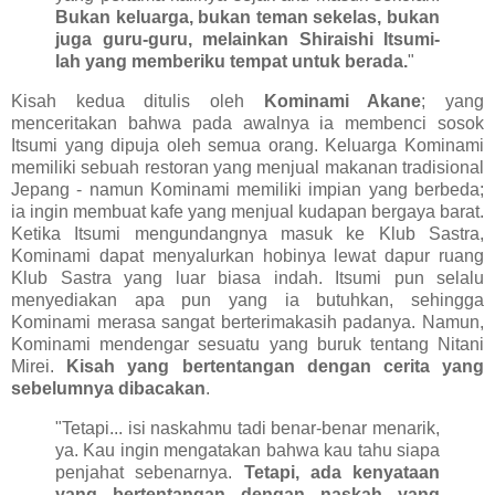
Bukan keluarga, bukan teman sekelas, bukan
juga guru-guru, melainkan Shiraishi Itsumi-
lah yang memberiku tempat untuk berada.
"
Kisah kedua ditulis oleh
Kominami Akane
; yang
menceritakan bahwa pada awalnya ia membenci sosok
Itsumi yang dipuja oleh semua orang. Keluarga Kominami
memiliki sebuah restoran yang menjual makanan tradisional
Jepang - namun Kominami memiliki impian yang berbeda;
ia ingin membuat kafe yang menjual kudapan bergaya barat.
Ketika Itsumi mengundangnya masuk ke Klub Sastra,
Kominami dapat menyalurkan hobinya lewat dapur ruang
Klub Sastra yang luar biasa indah. Itsumi pun selalu
menyediakan apa pun yang ia butuhkan, sehingga
Kominami merasa sangat berterimakasih padanya. Namun,
Kominami mendengar sesuatu yang buruk tentang Nitani
Mirei.
Kisah yang bertentangan dengan cerita yang
sebelumnya dibacakan
.
"Tetapi... isi naskahmu tadi benar-benar menarik,
ya. Kau ingin mengatakan bahwa kau tahu siapa
penjahat sebenarnya.
Tetapi, ada kenyataan
yang bertentangan dengan naskah yang