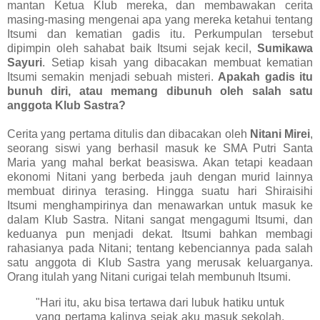
mantan Ketua Klub mereka, dan membawakan cerita
masing-masing mengenai apa yang mereka ketahui tentang
Itsumi dan kematian gadis itu. Perkumpulan tersebut
dipimpin oleh sahabat baik Itsumi sejak kecil,
Sumikawa
Sayuri
. Setiap kisah yang dibacakan membuat kematian
Itsumi semakin menjadi sebuah misteri.
Apakah gadis itu
bunuh diri, atau memang dibunuh oleh salah satu
anggota Klub Sastra?
Cerita yang pertama ditulis dan dibacakan oleh
Nitani Mirei
,
seorang siswi yang berhasil masuk ke SMA Putri Santa
Maria yang mahal berkat beasiswa. Akan tetapi keadaan
ekonomi Nitani yang berbeda jauh dengan murid lainnya
membuat dirinya terasing. Hingga suatu hari Shiraisihi
Itsumi menghampirinya dan menawarkan untuk masuk ke
dalam Klub Sastra. Nitani sangat mengagumi Itsumi, dan
keduanya pun menjadi dekat. Itsumi bahkan membagi
rahasianya pada Nitani; tentang kebenciannya pada salah
satu anggota di Klub Sastra yang merusak keluarganya.
Orang itulah yang Nitani curigai telah membunuh Itsumi.
"Hari itu, aku bisa tertawa dari lubuk hatiku untuk
yang pertama kalinya sejak aku masuk sekolah.