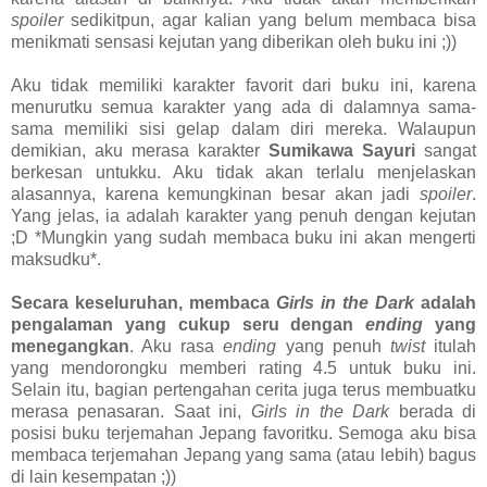
spoiler
sedikitpun, agar kalian yang belum membaca bisa
menikmati sensasi kejutan yang diberikan oleh buku ini ;))
Aku tidak memiliki karakter favorit dari buku ini, karena
menurutku semua karakter yang ada di dalamnya sama-
sama memiliki sisi gelap dalam diri mereka. Walaupun
demikian, aku merasa karakter
Sumikawa Sayuri
sangat
berkesan untukku. Aku tidak akan terlalu menjelaskan
alasannya, karena kemungkinan besar akan jadi
spoiler
.
Yang jelas, ia adalah karakter yang penuh dengan kejutan
;D *Mungkin yang sudah membaca buku ini akan mengerti
maksudku*.
Secara keseluruhan, membaca
Girls in the Dark
adalah
pengalaman yang cukup seru dengan
ending
yang
menegangkan
. Aku rasa
ending
yang penuh
twist
itulah
yang mendorongku memberi rating 4.5 untuk buku ini.
Selain itu, bagian pertengahan cerita juga terus membuatku
merasa penasaran. Saat ini,
Girls in the Dark
berada di
posisi buku terjemahan Jepang favoritku. Semoga aku bisa
membaca terjemahan Jepang yang sama (atau lebih) bagus
di lain kesempatan ;))