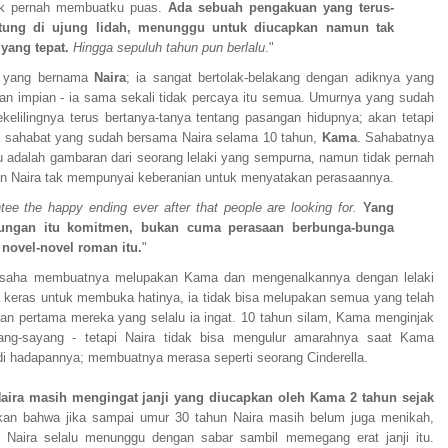
ak pernah membuatku puas.
Ada sebuah pengakuan yang terus-
tung di ujung lidah, menunggu untuk diucapkan namun tak
ang tepat.
Hingga sepuluh tahun pun berlalu
."
a yang bernama
Naira
; ia sangat bertolak-belakang dengan adiknya yang
n impian - ia sama sekali tidak percaya itu semua. Umurnya yang sudah
elilingnya terus bertanya-tanya tentang pasangan hidupnya; akan tetapi
ah sahabat yang sudah bersama Naira selama 10 tahun,
Kama
. Sahabatnya
tu adalah gambaran dari seorang lelaki yang sempurna, namun tidak pernah
n Naira tak mempunyai keberanian untuk menyatakan perasaannya.
ee the happy ending ever after that people are looking for.
Yang
bungan itu komitmen, bukan cuma perasaan berbunga-bunga
 novel-novel roman itu.
"
usaha membuatnya melupakan Kama dan mengenalkannya dengan lelaki
keras untuk membuka hatinya, ia tidak bisa melupakan semua yang telah
uan pertama mereka yang selalu ia ingat. 10 tahun silam, Kama menginjak
ang-sayang - tetapi Naira tidak bisa mengulur amarahnya saat Kama
di hadapannya; membuatnya merasa seperti seorang Cinderella.
Naira masih mengingat janji yang diucapkan oleh Kama 2 tahun sejak
kan bahwa jika sampai umur 30 tahun Naira masih belum juga menikah,
 Naira selalu menunggu dengan sabar sambil memegang erat janji itu.