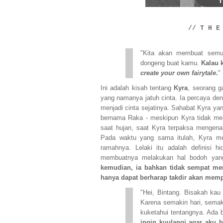
// T H E
"Kita akan membuat semua
dongeng buat kamu.
Kalau 
create your own fairytale
.
"
Ini adalah kisah tentang
Kyra
, seorang g
yang namanya jatuh cinta. Ia percaya de
menjadi cinta sejatinya. Sahabat Kyra y
bernama Raka - meskipun Kyra tidak mer
saat hujan, saat Kyra terpaksa mengen
Pada waktu yang sama itulah, Kyra me
ramahnya. Lelaki itu adalah definisi h
membuatnya melakukan hal bodoh yang
kemudian, ia bahkan tidak sempat me
hanya dapat berharap takdir akan mem
"Hei, Bintang. Bisakah ka
Karena semakin hari, semak
kuketahui tentangnya. Ada 
ingin kuulangi agar aku b