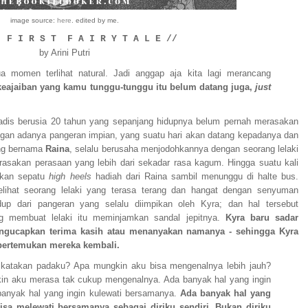
image source:
here
. edited by me.
 F I R S T F A I R Y T A L E //
by Arini Putri
 momen terlihat natural. Jadi anggap aja kita lagi merancang
keajaiban yang kamu tunggu-tunggu itu belum datang juga,
just
adis berusia 20 tahun yang sepanjang hidupnya belum pernah merasakan
ngan adanya pangeran impian, yang suatu hari akan datang kepadanya dan
ang bernama
Raina
, selalu berusaha menjodohkannya dengan seorang lelaki
asakan perasaan yang lebih dari sekadar rasa kagum. Hingga suatu kali
akan sepatu
high heels
hadiah dari Raina sambil menunggu di halte bus.
lihat seorang lelaki yang terasa terang dan hangat dengan senyuman
idup dari pangeran yang selalu diimpikan oleh Kyra; dan hal tersebut
 membuat lelaki itu meminjamkan sandal jepitnya.
Kyra baru sadar
ngucapkan terima kasih atau menanyakan namanya - sehingga Kyra
pertemukan mereka kembali.
u katakan padaku? Apa mungkin aku bisa mengenalnya lebih jauh?
in aku merasa tak cukup mengenalnya. Ada banyak hal yang ingin
banyak hal yang ingin kulewati bersamanya.
Ada banyak hal yang
isa melewati bersamanya sebagai diriku sendiri. Bukan diriku