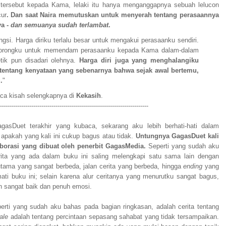
tersebut kepada Kama, lelaki itu hanya menganggapnya sebuah lelucon
cur
. Dan saat Naira memutuskan untuk menyerah tentang perasaannya
ya -
dan semuanya sudah terlambat
.
ngsi. Harga diriku terlalu besar untuk mengakui perasaanku sendiri.
endorongku untuk memendam perasaanku kepada Kama dalam-dalam
tik pun disadari olehnya.
Harga diri juga yang menghalangiku
entang kenyataan yang sebenarnya bahwa sejak awal bertemu,
.
"
ca kisah selengkapnya di
Kekasih
.
--------------------------------------------------------------------------
gasDuet terakhir yang kubaca, sekarang aku lebih berhati-hati dalam
apakah yang kali ini cukup bagus atau tidak.
Untungnya GagasDuet kali
borasi yang dibuat oleh penerbit GagasMedia.
Seperti yang sudah aku
ita yang ada dalam buku ini saling melengkapi satu sama lain dengan
utama yang sangat berbeda, jalan cerita yang berbeda, hingga
ending
yang
ti buku ini; selain karena alur ceritanya yang menurutku sangat bagus,
n sangat baik dan penuh emosi.
erti yang sudah aku bahas pada bagian ringkasan, adalah cerita tentang
ale
adalah tentang percintaan sepasang sahabat yang tidak tersampaikan.