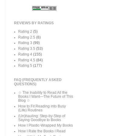
REVIEWS BY RATINGS
Rating 2
(5)
Rating 2.5
(6)
Rating 3
(99)
Rating 3.5
(53)
Rating 4
(155)
Rating 4.5
(84)
Rating 5
(177)
FAQ (FREQUENTLY ASKED
QUESTIONS)
☆ The Inability to Read All the
Books I Want—The Future of This
Blog ☆
How to Fit Reading into Busy
(Life) Routines
(Un)hauling: Step-by-Step of
Saying Goodbye to Books
How I Plastic-Wrapped My Books
How I Rate the Books I Read