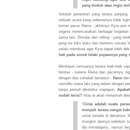
yang bodoh atau ingin terl
Setelah penantian yang terasa panjang
sebuah acara yang sebenarnya tidak ingin 
teman pacar Raina - akhirnya Kyra pun m
segera merencanakan berbagai kegiata
sama lain. Dimulai dari
rafting
- yang terd
pergi ke toko buku dan bertemu secara 't
selalu membuat agar Kyra dapat lebih dek
hati pada sosok lelaki pujaannya yang 
Meskipun semuanya terasa baik-baik saja,
berdua - karena Raina dan pacarnya, Ag
dengan dua sahabat lamanya -
Hana
dan
memiliki masa lalu yang dalam dengan pe
tanpa pernah diketahui siapapun.
Apakah
sudah terisi?
Atau ia akan menyerah den
"
Cinta adalah suatu pera
menjadi terasa sangat kabu
untuk berada di dekatnya. 
mungkin darinya sebelum tu
dia menatapmu, namun begi