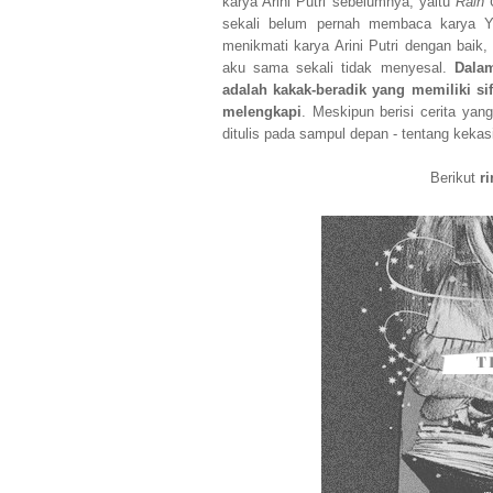
karya Arini Putri sebelumnya, yaitu
Rain
sekali belum pernah membaca karya Yu
menikmati karya Arini Putri dengan baik
aku sama sekali tidak menyesal.
Dalam
adalah kakak-beradik yang memiliki sif
melengkapi
. Meskipun berisi cerita yan
ditulis pada sampul depan - tentang keka
Berikut
r