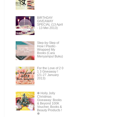
BIRTHDAY
GIVEAWAY
SPECIAL (13 April
- 13 Mei 2013)
Step-by-Step of
How I Plastic-
Wrapped My
Books (Cara
Menyampul Buku)
For the Love of 2 0
1 3 Giveaway !
(21-27 January
2013)
❆ Holly Jolly
Christmas
Giveaway: Books
& Beyond 100K
Voucher, Books &
Beauty Products !
❆