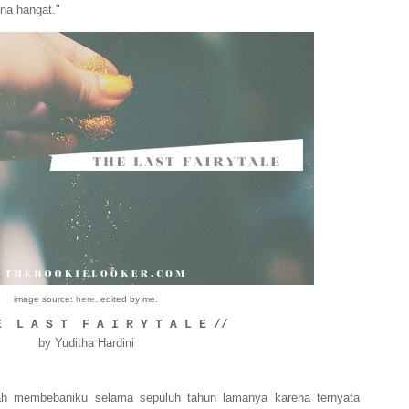
na hangat."
image source:
here
. edited by me.
E L A S T F A I R Y T A L E //
by Yuditha Hardini
lah membebaniku selama sepuluh tahun lamanya karena ternyata