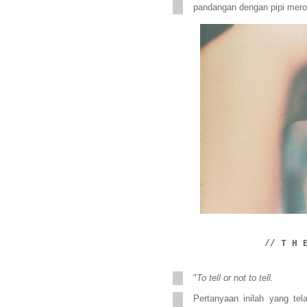
pandangan dengan pipi mero
// T H 
"
To tell or not to tell.
Pertanyaan inilah yang te