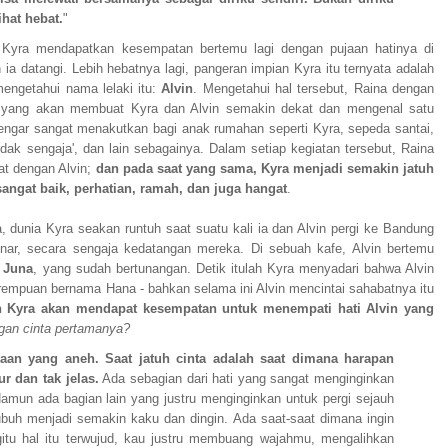
ihat hebat.
"
, Kyra mendapatkan kesempatan bertemu lagi dengan pujaan hatinya di
ia datangi. Lebih hebatnya lagi, pangeran impian Kyra itu ternyata adalah
engetahui nama lelaki itu:
Alvin
. Mengetahui hal tersebut, Raina dengan
n yang akan membuat Kyra dan Alvin semakin dekat dan mengenal satu
engar sangat menakutkan bagi anak rumahan seperti Kyra, sepeda santai,
idak sengaja', dan lain sebagainya. Dalam setiap kegiatan tersebut, Raina
at dengan Alvin;
dan pada saat yang sama, Kyra menjadi semakin jatuh
sangat baik, perhatian, ramah, dan juga hangat
.
 dunia Kyra seakan runtuh saat suatu kali ia dan Alvin pergi ke Bandung
nar, secara sengaja kedatangan mereka. Di sebuah kafe, Alvin bertemu
Juna
, yang sudah bertunangan. Detik itulah Kyra menyadari bahwa Alvin
rempuan bernama Hana - bahkan selama ini Alvin mencintai sahabatnya itu
 Kyra akan mendapat kesempatan untuk menempati hati Alvin yang
gan cinta pertamanya?
saan yang aneh. Saat jatuh cinta adalah saat dimana harapan
r dan tak jelas.
Ada sebagian dari hati yang sangat menginginkan
Namun ada bagian lain yang justru menginginkan untuk pergi sejauh
buh menjadi semakin kaku dan dingin. Ada saat-saat dimana ingin
tu hal itu terwujud, kau justru membuang wajahmu, mengalihkan