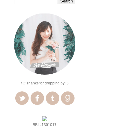
Hi!
Thanks for dropping by! :)
BBI #1301017