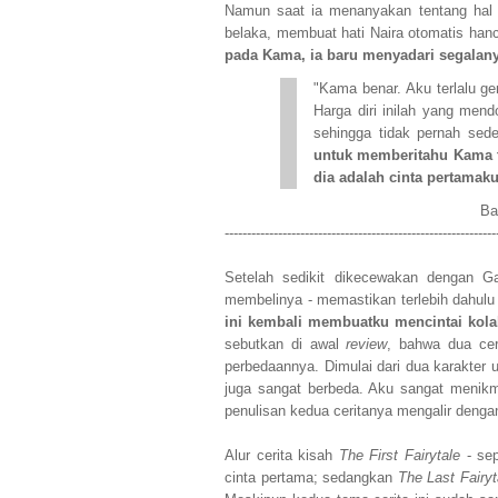
Namun saat ia menanyakan tentang hal 
belaka, membuat hati Naira otomatis han
pada Kama, ia baru menyadari segalan
"Kama benar. Aku terlalu ge
Harga diri inilah yang m
sehingga tidak pernah sede
untuk memberitahu Kama t
dia adalah cinta pertamaku
Ba
-------------------------------------------------------------
Setelah sedikit dikecewakan dengan Ga
membelinya - memastikan terlebih dahulu 
ini kembali membuatku mencintai kola
sebutkan di awal
review
, bahwa dua cer
perbedaannya. Dimulai dari dua karakter 
juga sangat berbeda. Aku sangat menikma
penulisan kedua ceritanya mengalir denga
Alur cerita kisah
The First Fairytale
- sep
cinta pertama; sedangkan
The Last Fairyt