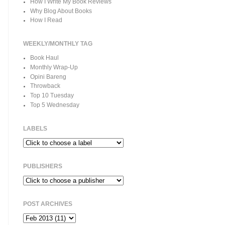
How I Write My Book Reviews
Why Blog About Books
How I Read
WEEKLY/MONTHLY TAG
Book Haul
Monthly Wrap-Up
Opini Bareng
Throwback
Top 10 Tuesday
Top 5 Wednesday
LABELS
PUBLISHERS
POST ARCHIVES