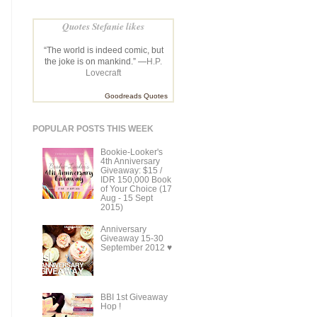
Quotes Stefanie likes
“The world is indeed comic, but
the joke is on mankind.” —
H.P.
Lovecraft
Goodreads Quotes
POPULAR POSTS THIS WEEK
Bookie-Looker's
4th Anniversary
Giveaway: $15 /
IDR 150,000 Book
of Your Choice (17
Aug - 15 Sept
2015)
Anniversary
Giveaway 15-30
September 2012 ♥
BBI 1st Giveaway
Hop !