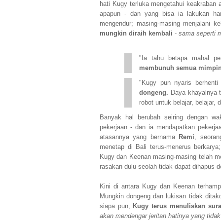
hati Kugy terluka mengetahui keakraban 
apapun - dan yang bisa ia lakukan ha
mengendur; masing-masing menjalani ke
mungkin diraih kembali
-
sama seperti 
"Ia tahu betapa mahal pe
membunuh semua mimpinya
"Kugy pun nyaris berhenti
dongeng.
Daya khayalnya te
robot untuk belajar, belajar, 
Banyak hal berubah seiring dengan wa
pekerjaan - dan ia mendapatkan pekerj
atasannya yang bernama
Remi
, seoran
menetap di Bali terus-menerus berkary
Kugy dan Keenan masing-masing telah me
rasakan dulu seolah tidak dapat dihapus
Kini di antara Kugy dan Keenan terham
Mungkin dongeng dan lukisan tidak dita
siapa pun,
Kugy terus menuliskan sura
akan mendengar jeritan hatinya yang tidak