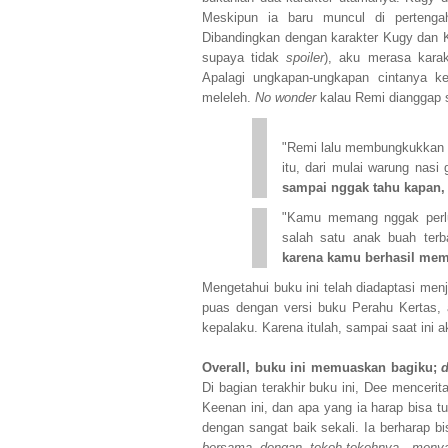
Meskipun ia baru muncul di pertengah
Dibandingkan dengan karakter Kugy dan K
supaya tidak
spoiler
), aku merasa karak
Apalagi ungkapan-ungkapan cintanya ke
meleleh.
No wonder
kalau Remi dianggap 
"Remi lalu membungkukkan 
itu, dari mulai warung nasi
sampai nggak tahu kapan,
"Kamu memang nggak perlu 
salah satu anak buah terb
karena kamu berhasil memi
Mengetahui buku ini telah diadaptasi m
puas dengan versi buku Perahu Kertas, 
kepalaku. Karena itulah, sampai saat ini
Overall, buku ini memuaskan bagiku;
d
Di bagian terakhir buku ini, Dee menceri
Keenan ini, dan apa yang ia harap bisa t
dengan sangat baik sekali. Ia berharap b