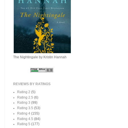
The Nightingale by Kristin Hannah
REVIEWS BY RATINGS
Rating 2
(5)
Rating 2.5
(6)
Rating 3
(99)
Rating 3.5
(53)
Rating 4
(155)
Rating 4.5
(84)
Rating 5
(177)