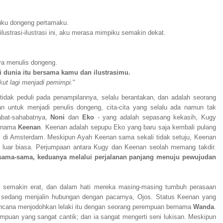
uku dongeng pertamaku.
strasi-ilustrasi ini, aku merasa mimpiku semakin dekat.
ya menulis dongeng.
 dunia itu bersama kamu dan ilustrasimu.
ut lagi menjadi pemimpi.
"
 tidak peduli pada penampilannya, selalu berantakan, dan adalah seorang
n untuk menjadi penulis dongeng, cita-cita yang selalu ada namun tak
abat-sahabatnya,
Noni
dan
Eko
- yang adalah sepasang kekasih, Kugy
ernama
Keenan
. Keenan adalah sepupu Eko yang baru saja kembali pulang
al di Amsterdam. Meskipun Ayah Keenan sama sekali tidak setuju, Keenan
g luar biasa. Perjumpaan antara Kugy dan Keenan seolah memang takdir.
sama-sama, keduanya melalui perjalanan panjang menuju pewujudan
a semakin erat, dan dalam hati mereka masing-masing tumbuh perasaan
y sedang menjalin hubungan dengan pacarnya, Ojos. Status Keenan yang
cana menjodohkan lelaki itu dengan seorang perempuan bernama
Wanda
.
mpuan yang sangat cantik; dan ia sangat mengerti seni lukisan. Meskipun