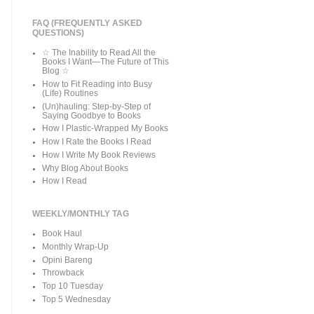
FAQ (FREQUENTLY ASKED
QUESTIONS)
☆ The Inability to Read All the
Books I Want—The Future of This
Blog ☆
How to Fit Reading into Busy
(Life) Routines
(Un)hauling: Step-by-Step of
Saying Goodbye to Books
How I Plastic-Wrapped My Books
How I Rate the Books I Read
How I Write My Book Reviews
Why Blog About Books
How I Read
WEEKLY/MONTHLY TAG
Book Haul
Monthly Wrap-Up
Opini Bareng
Throwback
Top 10 Tuesday
Top 5 Wednesday