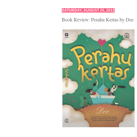
SATURDAY, AUGUST 25, 2012
Book Review: Perahu Kertas by Dee
.