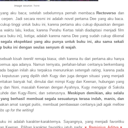
image source:
here
 yang aku baca; setelah sebelumnya pernah membaca
Rectoverso
dan
cerpen. Jadi secara resmi ini adalah novel pertama Dee yang aku baca.
cukup tinggi untuk buku ini, karena pertama aku cukup dipuaskan dengan
waktu lalu, kedua; karena Perahu Kertas telah diadaptasi menjadi film
ca buku ini), ketiga; adalah karena nama Dee yang sudah cukup dikenal
segala ekspektasi yang aku punya untuk buku ini, aku sama sekali
p buku ini dengan seulas senyum di wajah
.
i sebuah kisah
teenlit
remaja biasa; oleh karena itu dari pertama aku hanya
i semua apa adanya. Namun ternyata, perlahan-lahan ceritanya berkembang
Pada bagian inilah aku terpaksa menurunkan setengah
rating
, karena pada
keputusan yang dipilih oleh Kugy dan juga dengan situasi yang menjadi
eritakan banyak hal; dimulai dari mimpi Kugy dan Keenan, hubungan yang
ugy dan Noni, masalah Keenan dengan Ayahnya, Kugy mengajar di Sakola
-Luhde dan Kugy-Remi, dan seterusnya.
Meskipun demikian, aku selalu
yang berhasil membuat segala sesuatunya terasa indah, manis, dan
nakan amat sangat puitis, membuat pembawaan ceritanya jadi agak mellow
s up for the writing
!
u ini adalah karakter-karakternya. Sayangnya, yang menjadi favoritku
n Keenan. Pilihan karakter favoritku jatuh pada:
♥
Remigius Aditya
♥
.