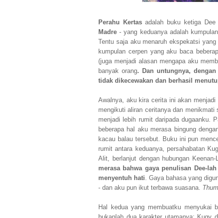
Perahu Kertas
adalah buku ketiga Dee
Madre
- yang keduanya adalah kumpulan 
Tentu saja aku menaruh ekspekatsi yang 
kumpulan cerpen yang aku baca beberapa 
(juga menjadi alasan mengapa aku memba
banyak orang
. Dan untungnya, dengan 
tidak dikecewakan dan berhasil menutu
Awalnya, aku kira cerita ini akan menjad
mengikuti aliran ceritanya dan menikmat
menjadi lebih rumit daripada dugaanku. 
beberapa hal aku merasa bingung dengan 
kacau balau tersebut. Buku ini pun menc
rumit antara keduanya, persahabatan K
Alit, berlanjut dengan hubungan Keenan
merasa bahwa gaya penulisan Dee-lah 
menyentuh hati
. Gaya bahasa yang digu
- dan aku pun ikut terbawa suasana.
Thumb
Hal kedua yang membuatku menyukai buk
bukanlah dua karakter utamanya: Kugy da