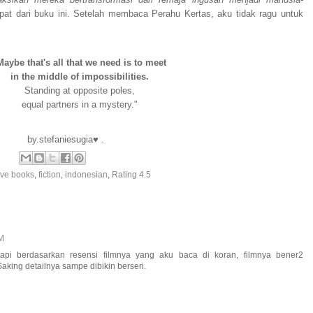
ksikan mereka bertransformasi dari remaja ingusan menjadi manusia-
apat dari buku ini. Setelah membaca Perahu Kertas, aku tidak ragu untuk
Maybe that's all that we need is to meet
in the middle of impossibilities.
Standing at opposite poles,
equal partners in a mystery."
by.stefaniesugia♥ .
ave books
,
fiction
,
indonesian
,
Rating 4.5
AM
tapi berdasarkan resensi filmnya yang aku baca di koran, filmnya bener2
ing detailnya sampe dibikin berseri.