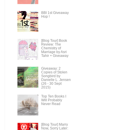
BBI 1st Giveaway
Hop !
[Blog Tour] Book
Review: The
Chemistry of
Marriage by Asri
Tahir + Giveaway
Giveaway: 2
Copies of Stolen
Songbird by
Danielle L. Jensen
(26 - 30 Sept
2015)
Top Ten Books I
Will Probably
Never Read
[Blog Tour] Marry
Now, Sorry Later: