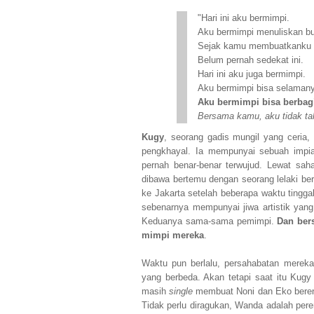
"Hari ini aku bermimpi.
Aku bermimpi menuliskan b
Sejak kamu membuatkanku ilu
Belum pernah sedekat ini.
Hari ini aku juga bermimpi.
Aku bermimpi bisa selaman
Aku bermimpi bisa berbagi
Bersama kamu, aku tidak tak
Kugy
, seorang gadis mungil yang ceria,
pengkhayal. Ia mempunyai sebuah impia
pernah benar-benar terwujud. Lewat sah
dibawa bertemu dengan seorang lelaki b
ke Jakarta setelah beberapa waktu tingg
sebenarnya mempunyai jiwa artistik yan
Keduanya sama-sama pemimpi.
Dan ber
mimpi mereka
.
Waktu pun berlalu, persahabatan merek
yang berbeda. Akan tetapi saat itu Kug
masih
single
membuat Noni dan Eko beren
Tidak perlu diragukan, Wanda adalah pere