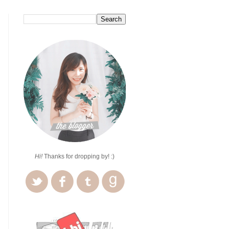
Hi!
Thanks for dropping by! :)