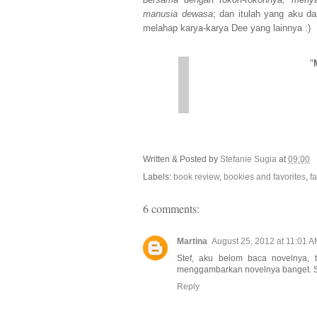
bersama dengan tokoh-tokohnya, menya
manusia dewasa
; dan itulah yang aku d
melahap karya-karya Dee yang lainnya :)
"
Written & Posted by
Stefanie Sugia
at
09:00
Labels:
book review
,
bookies and favorites
,
f
6 comments:
Martina
August 25, 2012 at 11:01 
Stef, aku belom baca novelnya, 
menggambarkan novelnya banget. Sak
Reply