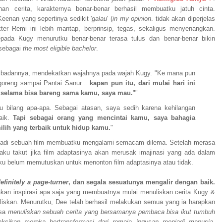
an cerita, karakternya benar-benar berhasil membuatku jatuh cinta.
eenan yang sepertinya sedikit '
galau
' (
in my opinion
. tidak akan diperjelas
ter Remi ini lebih mantap, berprinsip, tegas, sekaligus menyenangkan.
pada Kugy menurutku benar-benar terasa tulus dan benar-benar bikin
sebagai
the most eligible bachelor
.
badannya, mendekatkan wajahnya pada wajah Kugy. "Ke mana pun
 goreng sampai Pantai Sanur...
kapan pun itu, dari mulai hari ini
 selama bisa bareng sama kamu, saya mau.
""
bilang apa-apa. Sebagai atasan, saya sedih karena kehilangan
aik.
Tapi sebagai orang yang mencintai kamu, saya bahagia
lih yang terbaik untuk hidup kamu.
"
enjadi sebuah film membuatku mengalami semacam dilema. Setelah merasa
aku takut jika film adaptasinya akan merusak imajinasi yang ada dalam
 aku belum memutuskan untuk menonton film adaptasinya atau tidak.
efinitely a page-turner
, dan segala sesuatunya mengalir dengan baik.
takan inspirasi apa saja yang membuatnya mulai menuliskan cerita Kugy &
uliskan. Menurutku, Dee telah berhasil melakukan semua yang ia harapkan
isa
menuliskan sebuah cerita yang bersamanya pembaca bisa ikut tumbuh