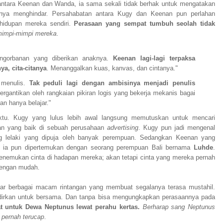
antara Keenan dan Wanda, ia sama sekali tidak berhak untuk mengatakan
nya menghindar. Persahabatan antara Kugy dan Keenan pun perlahan
hidupan mereka sendiri.
Perasaan yang sempat tumbuh seolah tidak
mimpi-mimpi mereka
.
ngorbanan yang diberikan anaknya.
Keenan lagi-lagi terpaksa
, cita-citanya
. Menanggalkan kuas, kanvas, dan cintanya."
 menulis.
Tak peduli lagi dengan ambisinya menjadi penulis
rgantikan oleh rangkaian pikiran logis yang bekerja mekanis bagai
dan hanya belajar."
ktu. Kugy yang lulus lebih awal langsung memutuskan untuk mencari
aan yang baik di sebuah perusahaan
advertising
. Kugy pun jadi mengenal
g lelaki yang dipuja oleh banyak perempuan. Sedangkan Keenan yang
a; ia pun dipertemukan dengan seorang perempuan Bali bernama
Luhde
.
nemukan cinta di hadapan mereka; akan tetapi cinta yang mereka pernah
 dengan mudah.
par berbagai macam rintangan yang membuat segalanya terasa mustahil.
kdirkan untuk bersama. Dan tanpa bisa mengungkapkan perasaannya pada
t untuk Dewa Neptunus lewat perahu kertas.
Berharap sang Neptunus
 pernah terucap
.