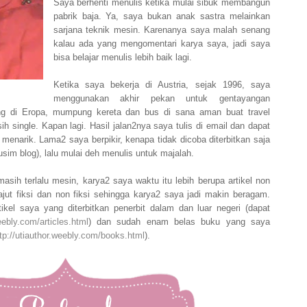
Saya berhenti menulis ketika mulai sibuk membangun
pabrik baja. Ya, saya bukan anak sastra melainkan
sarjana teknik mesin. Karenanya saya malah senang
kalau ada yang mengomentari karya saya, jadi saya
bisa belajar menulis lebih baik lagi.
Ketika saya bekerja di Austria, sejak 1996, saya
menggunakan akhir pekan untuk gentayangan
ng di Eropa, mumpung kereta dan bus di sana aman buat travel
 single. Kapan lagi. Hasil jalan2nya saya tulis di email dan dapat
 menarik. Lama2 saya berpikir, kenapa tidak dicoba diterbitkan saja
sim blog), lalu mulai deh menulis untuk majalah.
sih terlalu mesin, karya2 saya waktu itu lebih berupa artikel non
rajut fiksi dan non fiksi sehingga karya2 saya jadi makin beragam.
ikel saya yang diterbitkan penerbit dalam dan luar negeri (dapat
eebly.com/articles.html
) dan sudah enam belas buku yang saya
tp://utiauthor.weebly.com/books.html
).