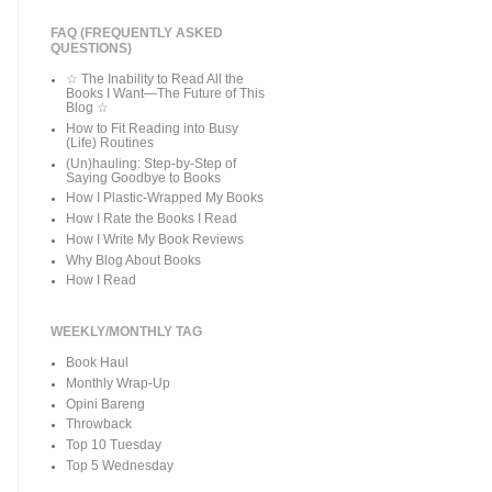
FAQ (FREQUENTLY ASKED
QUESTIONS)
☆ The Inability to Read All the
Books I Want—The Future of This
Blog ☆
How to Fit Reading into Busy
(Life) Routines
(Un)hauling: Step-by-Step of
Saying Goodbye to Books
How I Plastic-Wrapped My Books
How I Rate the Books I Read
How I Write My Book Reviews
Why Blog About Books
How I Read
WEEKLY/MONTHLY TAG
Book Haul
Monthly Wrap-Up
Opini Bareng
Throwback
Top 10 Tuesday
Top 5 Wednesday