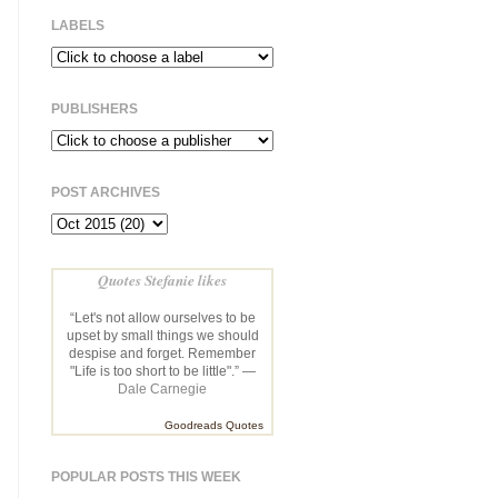
LABELS
PUBLISHERS
POST ARCHIVES
Quotes Stefanie likes
“Let's not allow ourselves to be
upset by small things we should
despise and forget. Remember
"Life is too short to be little".” —
Dale Carnegie
Goodreads Quotes
POPULAR POSTS THIS WEEK