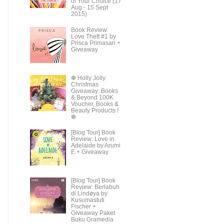
of Your Choice (17
Aug - 15 Sept
2015)
Book Review:
Love Theft #1 by
Prisca Primasari +
Giveaway
❆ Holly Jolly
Christmas
Giveaway: Books
& Beyond 100K
Voucher, Books &
Beauty Products !
❆
[Blog Tour] Book
Review: Love in
Adelaide by Arumi
E + Giveaway
[Blog Tour] Book
Review: Berlabuh
di Lindøya by
Kusumastuti
Fischer +
Giveaway Paket
Buku Gramedia