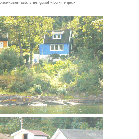
otes/kusumastuti/mengubah-libur-menjadi-