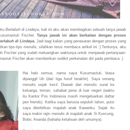
uku
Berlabuh di Lindøya
, kali ini aku akan membagikan sebuah tanya jawab
Kusumastuti Fischer.
Tanya jawab ini akan berkaitan dengan proses
erlabuh di Lindøya
.
Jadi bagi kalian yang penasaran dengan proses yang
tkan tips-tips menulis, silahkan terus membaca artikel ini :) Tentunya, aku
uti Fischer yang sudah meluangkan waktunya untuk menjawab pertanyaan-
stuti Fischer akan memberikan sedikit perkenalan diri pada pembaca :)
Hai halo semua, nama saya Kusumastuti, biasa
dipanggil Uti (dari tiga huruf terakhir). Saya senang
menulis sejak kecil. Diawali dari menulis surat ke
keluarga, teman, sahabat pena di luar negeri (waktu
itu Kantor Pos Indonesia masih mengeluarkan daftar
pen friends). Ketika saya berusia sepuluh tahun, puisi
saya diterbitkan majalah anak Kawanku. Sejak itu
saya makin rajin menulis di majalah anak Si Kuncung,
Bobo, Ananda (hahaha ketahuan deh umurnya).