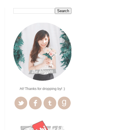
Hi!
Thanks for dropping by! :)