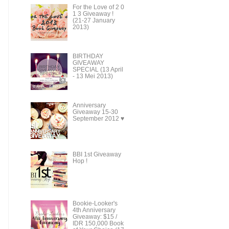
For the Love of 2 0
1 3 Giveaway !
(21-27 January
2013)
BIRTHDAY
GIVEAWAY
SPECIAL (13 April
- 13 Mei 2013)
Anniversary
Giveaway 15-30
September 2012 ♥
BBI 1st Giveaway
Hop !
Bookie-Looker's
4th Anniversary
Giveaway: $15 /
IDR 150,000 Book