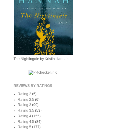
The Nightingale by Kristin Hannah
REVIEWS BY RATINGS
Rating 2
(5)
Rating 2.5
(6)
Rating 3
(99)
Rating 3.5
(53)
Rating 4
(155)
Rating 4.5
(84)
Rating 5
(177)