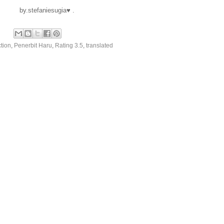
by.stefaniesugia♥ .
ction
,
Penerbit Haru
,
Rating 3.5
,
translated