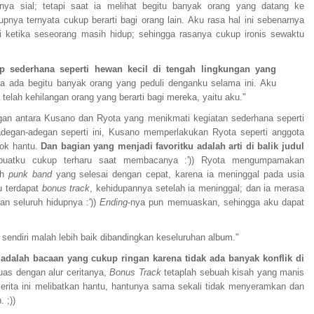
inya sial; tetapi saat ia melihat begitu banyak orang yang datang ke
nya ternyata cukup berarti bagi orang lain. Aku rasa hal ini sebenarnya
i ketika seseorang masih hidup; sehingga rasanya cukup ironis sewaktu
p sederhana seperti hewan kecil di tengah lingkungan yang
a ada begitu banyak orang yang peduli denganku selama ini. Aku
 telah kehilangan orang yang berarti bagi mereka, yaitu aku."
an antara Kusano dan Ryota yang menikmati kegiatan sederhana seperti
gan-adegan seperti ini, Kusano memperlakukan Ryota seperti anggota
sok hantu.
Dan bagian yang menjadi favoritku adalah arti di balik judul
uatku cukup terharu saat membacanya :')) Ryota mengumpamakan
ah
punk band
yang selesai dengan cepat, karena ia meninggal pada usia
u terdapat
bonus track
, kehidupannya setelah ia meninggal; dan ia merasa
kan seluruh hidupnya :'))
Ending
-nya pun memuaskan, sehingga aku dapat
 sendiri malah lebih baik dibandingkan keseluruhan album."
 adalah bacaan yang cukup ringan karena tidak ada banyak konflik di
uas dengan alur ceritanya,
Bonus Track
tetaplah sebuah kisah yang manis
rita ini melibatkan hantu, hantunya sama sekali tidak menyeramkan dan
 ;))