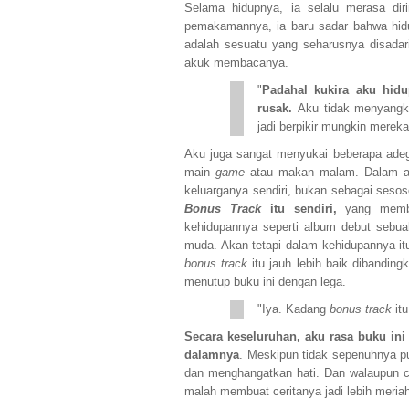
Selama hidupnya, ia selalu merasa dir
pemakamannya, ia baru sadar bahwa hidup
adalah sesuatu yang seharusnya disadar
akuk membacanya.
"
Padahal kukira aku hidu
rusak.
Aku tidak menyangk
jadi berpikir mungkin mereka
Aku juga sangat menyukai beberapa adeg
main
game
atau makan malam. Dalam ade
keluarganya sendiri, bukan sebagai seso
Bonus Track
itu sendiri,
yang memb
kehidupannya seperti album debut sebu
muda. Akan tetapi dalam kehidupannya it
bonus track
itu jauh lebih baik dibanding
menutup buku ini dengan lega.
"Iya. Kadang
bonus track
itu
Secara keseluruhan, aku rasa buku ini
dalamnya
. Meskipun tidak sepenuhnya p
dan menghangatkan hati. Dan walaupun ce
malah membuat ceritanya jadi lebih meriah.