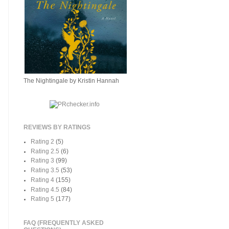
The Nightingale by Kristin Hannah
REVIEWS BY RATINGS
Rating 2
(5)
Rating 2.5
(6)
Rating 3
(99)
Rating 3.5
(53)
Rating 4
(155)
Rating 4.5
(84)
Rating 5
(177)
FAQ (FREQUENTLY ASKED