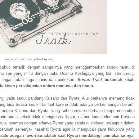
image source:
here
. edited by me.
cukup tertarik dengan sampulnya yang menggambarkan sosok hantu di
enulisan yang mirip dengan buku Osamu Koshigaya yang lain,
Her Sunny
 ringan tetapi juga manis dan berkesan.
Bonus Track
bukanlah kisah
ada kisah persahabatan antara manusia dan hantu.
dang, yaitu sudut pandang Kusano dan Ryota. Alur ceritanya memang tidak
ng bisa terasa sedikit lambat karena tidak adanya perkembangan berarti.
si antara Kusano dan Ryota, yang sebenarnya sederhana tetapi menurutku
ano sama sekali tidak menggubris Ryota, namun lama-kelamaan Kusano
mulai nyaman dengan adanya Ryota yang selalu di sisinya, walaupun dalam
 berubah semenjak nasehat Ryota agar ia mengubah gaya hidupnya yang
 satu adegan favoritku adalah saat Ryota mendatangi pemakamannya
.