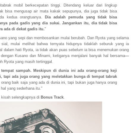
abrak mobil berkecepatan tinggi. Ditendang keluar dari lingkup
ak bisa mengusap air mata kakak sepupunya, dia juga tidak bisa
ada kedua orangtuanya.
Dia adalah pemuda yang tidak bisa
ya pada gadis yang dia sukai. Jangankan itu, dia tidak bisa
 ada di dekat gadis itu.
"
sano yang sepi dan membosankan mulai berubah. Dan Ryota yang selama
 sial, mulai melihat bahwa ternyata hidupnya tidaklah seburuk yang ia
l dalam hati Ryota, ia tidak akan puas sebelum ia bisa menemukan orang
dengan Kusano dan Minami, ketiganya menjalani banyak hal bersama
—
h Ryota yang masih tertinggal.
n tempat sampah. Meskipun di dunia ini ada orang-orang keji
i, tapi ada juga orang yang meletakkan bunga di tempat tabrak
rang baik saja yang ada di dunia ini, tapi bukan juga hanya orang
 hal yang sederhana itu."
 kisah selengkapnya di
Bonus Track
.