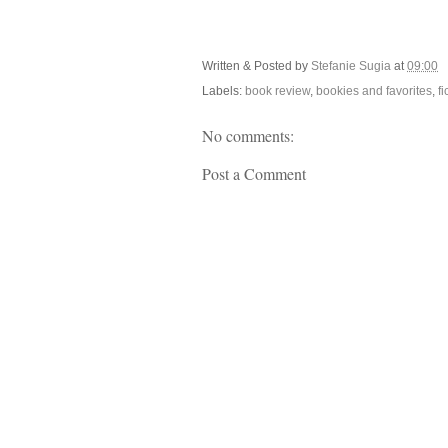
Written & Posted by
Stefanie Sugia
at
09:00
Labels:
book review
,
bookies and favorites
,
fi
No comments:
Post a Comment