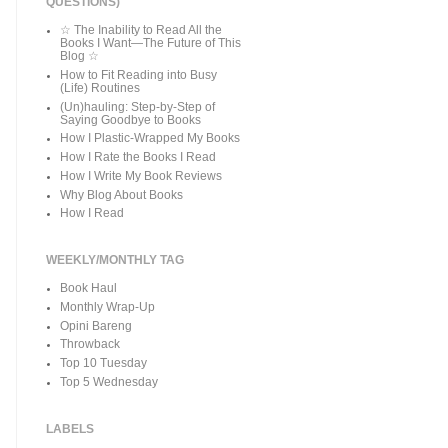
QUESTIONS)
☆ The Inability to Read All the
Books I Want—The Future of This
Blog ☆
How to Fit Reading into Busy
(Life) Routines
(Un)hauling: Step-by-Step of
Saying Goodbye to Books
How I Plastic-Wrapped My Books
How I Rate the Books I Read
How I Write My Book Reviews
Why Blog About Books
How I Read
WEEKLY/MONTHLY TAG
Book Haul
Monthly Wrap-Up
Opini Bareng
Throwback
Top 10 Tuesday
Top 5 Wednesday
LABELS