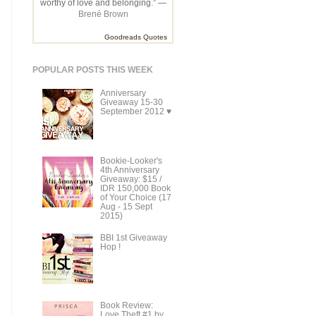
worthy of love and belonging.” —
Brené Brown
Goodreads Quotes
POPULAR POSTS THIS WEEK
Anniversary
Giveaway 15-30
September 2012 ♥
Bookie-Looker's
4th Anniversary
Giveaway: $15 /
IDR 150,000 Book
of Your Choice (17
Aug - 15 Sept
2015)
BBI 1st Giveaway
Hop !
Book Review:
Love Theft #1 by