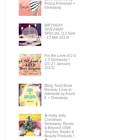
Prisca Primasari +
Giveaway
BIRTHDAY
GIVEAWAY
SPECIAL (13 April
- 13 Mei 2013)
For the Love of 2 0
1 3 Giveaway !
(21-27 January
2013)
[Blog Tour] Book
Review: Love in
Adelaide by Arumi
E + Giveaway
❆ Holly Jolly
Christmas
Giveaway: Books
& Beyond 100K
Voucher, Books &
Beauty Products !
❆