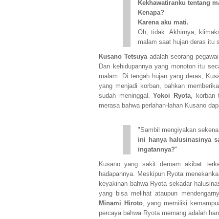
Kekhawatiranku tentang m
Kenapa?
Karena aku mati.
Oh, tidak. Akhirnya, klima
malam saat hujan deras itu s
Kusano Tetsuya
adalah seorang pegawai 
Dan kehidupannya yang monoton itu secar
malam. Di tengah hujan yang deras, Ku
yang menjadi korban, bahkan memberika
sudah meninggal.
Yokoi Ryota
, korban 
merasa bahwa perlahan-lahan Kusano dap
"Sambil mengiyakan sekenan
ini hanya halusinasinya s
ingatannya?
"
Kusano yang sakit demam akibat terke
hadapannya. Meskipun Ryota menekankan b
keyakinan bahwa Ryota sekadar halusinas
yang bisa melihat ataupun mendengarn
Minami Hiroto
, yang memiliki kemampua
percaya bahwa Ryota memang adalah han