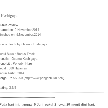
 Koshigaya
BOOK
review
tarted on: 2.November.2014
inished on: 5.November.2014
onus Track by Osamu Koshigaya
udul Buku : Bonus Track
enulis : Osamu Koshigaya
enerbit : Penerbit Haru
ebal : 380 Halaman
ahun Terbit: 2014
arga: Rp 55,250 (
http://www.pengenbuku.net/
)
ating: 3.5/5
-------------------------------------------------------------------------------------------------------------
----------------------------------------------------------
Pada hari ini, tanggal 9 Juni pukul 2 lewat 20 menit dini hari.