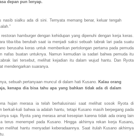
asa depan pun lenyap.
ks nasib sialku ada di sini. Ternyata memang benar, keluar tengah
alah."
restoran hamburger dengan kehidupan yang dipenuhi dengan kerja keras.
a tiba-tiba berubah saat ia menjadi saksi sebuah tabrak lari pada suatu
sano berusaha keras untuk memberikan pertolongan pertama pada pemuda
n nafas buatan untuknya. Namun kemudian ia sadari bahwa pemuda itu
tabrak lari tersebut, melihat kejadian itu dalam wujud hantu. Dan Ryota
at mendengarkan suaranya.
ya, sebuah pertanyaan muncul di dalam hati Kusano.
Kalau orang
aja, kenapa dia bisa tahu apa yang bahkan tidak ada di dalam
na hujan merasa ia telah berhalusinasi saat melihat sosok Ryota di
erkali-kali bahwa ia adalah hantu, tetapi Kusano masih berpegang pada
inya saja. Ryota yang merasa amat kesepian karena tidak ada orang lain
ya terus menempel pada Kusano. Hingga akhirnya rekan kerja Kusano
,
n melihat hantu menyadari keberadaannya. Saat itulah Kusano akhirnya
tu.