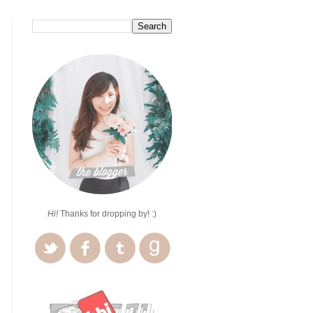
Hi!
Thanks for dropping by! :)