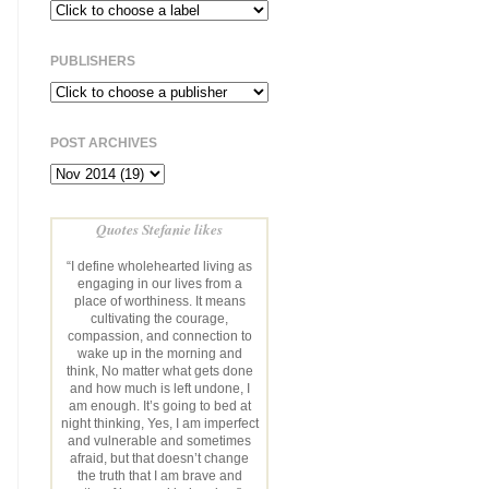
PUBLISHERS
POST ARCHIVES
Quotes Stefanie likes
“I define wholehearted living as
engaging in our lives from a
place of worthiness. It means
cultivating the courage,
compassion, and connection to
wake up in the morning and
think, No matter what gets done
and how much is left undone, I
am enough. It’s going to bed at
night thinking, Yes, I am imperfect
and vulnerable and sometimes
afraid, but that doesn’t change
the truth that I am brave and