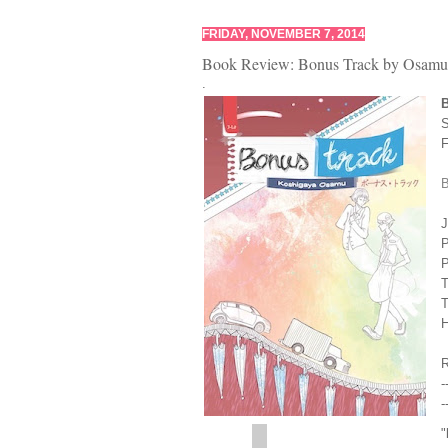
FRIDAY, NOVEMBER 7, 2014
Book Review: Bonus Track by Osamu
.
S
F
B
J
P
P
T
T
H
R
-
-
"