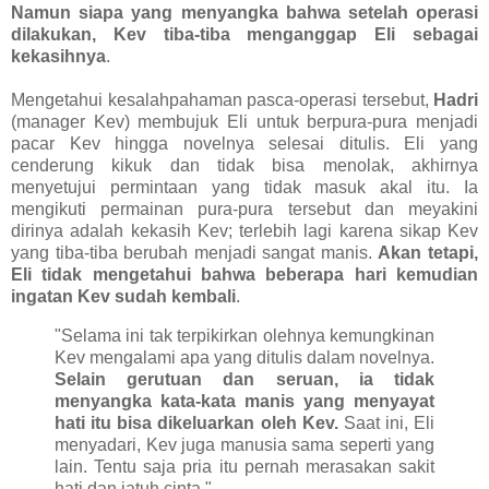
Namun siapa yang menyangka bahwa setelah operasi
dilakukan, Kev tiba-tiba menganggap Eli sebagai
kekasihnya
.
Mengetahui kesalahpahaman pasca-operasi tersebut,
Hadri
(manager Kev) membujuk Eli untuk berpura-pura menjadi
pacar Kev hingga novelnya selesai ditulis. Eli yang
cenderung kikuk dan tidak bisa menolak, akhirnya
menyetujui permintaan yang tidak masuk akal itu. Ia
mengikuti permainan pura-pura tersebut dan meyakini
dirinya adalah kekasih Kev; terlebih lagi karena sikap Kev
yang tiba-tiba berubah menjadi sangat manis.
Akan tetapi,
Eli tidak mengetahui bahwa beberapa hari kemudian
ingatan Kev sudah kembali
.
"Selama ini tak terpikirkan olehnya kemungkinan
Kev mengalami apa yang ditulis dalam novelnya.
Selain gerutuan dan seruan, ia tidak
menyangka kata-kata manis yang menyayat
hati itu bisa dikeluarkan oleh Kev.
Saat ini, Eli
menyadari, Kev juga manusia sama seperti yang
lain. Tentu saja pria itu pernah merasakan sakit
hati dan jatuh cinta."