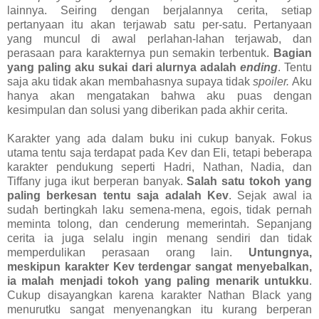
lainnya. Seiring dengan berjalannya cerita, setiap
pertanyaan itu akan terjawab satu per-satu. Pertanyaan
yang muncul di awal perlahan-lahan terjawab, dan
perasaan para karakternya pun semakin terbentuk.
Bagian
yang paling aku sukai dari alurnya adalah
ending
. Tentu
saja aku tidak akan membahasnya supaya tidak
spoiler.
Aku
hanya akan mengatakan bahwa aku puas dengan
kesimpulan dan solusi yang diberikan pada akhir cerita.
Karakter yang ada dalam buku ini cukup banyak. Fokus
utama tentu saja terdapat pada Kev dan Eli, tetapi beberapa
karakter pendukung seperti Hadri, Nathan, Nadia, dan
Tiffany juga ikut berperan banyak.
Salah satu tokoh yang
paling berkesan tentu saja adalah Kev
. Sejak awal ia
sudah bertingkah laku semena-mena, egois, tidak pernah
meminta tolong, dan cenderung memerintah. Sepanjang
cerita ia juga selalu ingin menang sendiri dan tidak
memperdulikan perasaan orang lain.
Untungnya,
meskipun karakter Kev terdengar sangat menyebalkan,
ia malah menjadi tokoh yang paling menarik untukku
.
Cukup disayangkan karena karakter Nathan Black yang
menurutku sangat menyenangkan itu kurang berperan