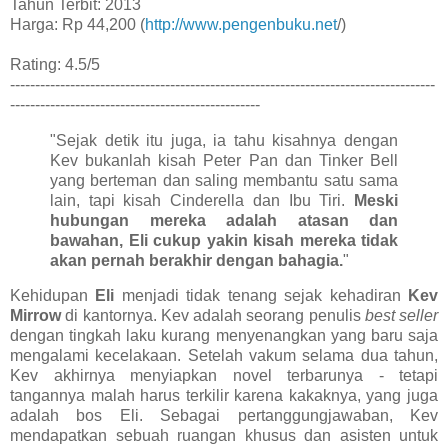
Tahun Terbit: 2013
Harga: Rp 44,200 (
http://www.pengenbuku.net
/)
Rating: 4.5/5
-------------------------------------------------------------------------------------
--------------------------------------------------
"Sejak detik itu juga, ia tahu kisahnya dengan
Kev bukanlah kisah Peter Pan dan Tinker Bell
yang berteman dan saling membantu satu sama
lain, tapi kisah Cinderella dan Ibu Tiri.
Meski
hubungan mereka adalah atasan dan
bawahan, Eli cukup yakin kisah mereka tidak
akan pernah berakhir dengan bahagia.
"
Kehidupan
Eli
menjadi tidak tenang sejak kehadiran
Kev
Mirrow
di kantornya. Kev adalah seorang penulis
best seller
dengan tingkah laku kurang menyenangkan yang baru saja
mengalami kecelakaan. Setelah vakum selama dua tahun,
Kev akhirnya menyiapkan novel terbarunya - tetapi
tangannya malah harus terkilir karena kakaknya, yang juga
adalah bos Eli. Sebagai pertanggungjawaban, Kev
mendapatkan sebuah ruangan khusus dan asisten untuk