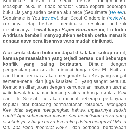
Seoulmate, tulisan Lia selalu berhasil menghiburku.
Meskipun buku ini tidak berlatar Korea seperti beberapa
buku Lia yang sudah pernah aku baca (Seoulmate (
review
),
Seoulmate is You (
review
), dan Seoul Cinderella (
review
)),
ceritanya tetap berhasil membuatku kesulitan berhenti
membacanya.
Lewat karya
Paper Romance
ini, Lia Indra
Andriana kembali menyuguhkan sebuah cerita menarik
dengan gaya penulisannya yang mudah dinikmati
.
Alur cerita dalam buku ini dapat dikatakan cukup rumit,
karena permasalahan yang terjadi berasal dari beberapa
konflik yang saling bertautan.
Dimulai dengan
pengenalan para karakter, dimulai dengan Kev, Eli, Nathan,
dan Hadri; pembaca akan mengenal sikap Kev yang sangat
semena-mena, dan juga karakter Eli yang sangat penurut.
Kemudian dilanjutkan dengan kemunculan masalah utama:
yaitu kesalahpahaman tentang status hubungan antara Kev
dan Eli. Setelah itu, akan muncul beberapa pertanyaan
seputar latar belakang permasalahan tersebut. "
Mengapa
Kev tidak segera mengungkap bahwa ingatannya sudah
pulih? Apa sebenarnya alasan Kev menuliskan novel yang
disebutnya sebagai novel terpenting dalam hidupnya? Masa
lalu apa yang menjerat Kev?
", dan berbagai pertanyaan