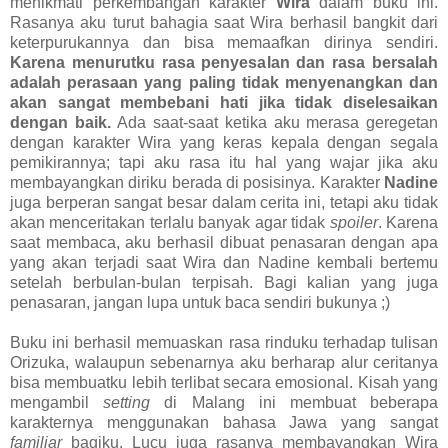
menikmati perkembangan karakter
Wira
dalam buku ini.
Rasanya aku turut bahagia saat Wira berhasil bangkit dari
keterpurukannya dan bisa memaafkan dirinya sendiri.
Karena menurutku rasa penyesalan dan rasa bersalah
adalah perasaan yang paling tidak menyenangkan dan
akan sangat membebani hati jika tidak diselesaikan
dengan baik.
Ada saat-saat ketika aku merasa geregetan
dengan karakter Wira yang keras kepala dengan segala
pemikirannya; tapi aku rasa itu hal yang wajar jika aku
membayangkan diriku berada di posisinya.
Karakter
Nadine
juga berperan sangat besar dalam cerita ini, tetapi aku tidak
akan menceritakan terlalu banyak agar tidak
spoiler
. Karena
saat membaca, aku berhasil dibuat penasaran dengan apa
yang akan terjadi saat Wira dan Nadine kembali bertemu
setelah berbulan-bulan terpisah. Bagi kalian yang juga
penasaran, jangan lupa untuk baca sendiri bukunya ;)
Buku ini berhasil memuaskan rasa rinduku terhadap tulisan
Orizuka, walaupun sebenarnya aku berharap alur ceritanya
bisa membuatku lebih terlibat secara emosional. Kisah yang
mengambil
setting
di Malang ini membuat beberapa
karakternya menggunakan bahasa Jawa yang sangat
familiar
bagiku. Lucu juga rasanya membayangkan Wira