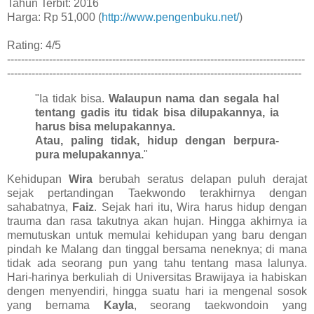
Tahun Terbit: 2016
Harga: Rp 51,000 (
http://www.pengenbuku.net/
)
Rating: 4/5
-------------------------------------------------------------------------------------
------------------------------------------------------------------------------------
"Ia tidak bisa.
Walaupun nama dan segala hal
tentang gadis itu tidak bisa dilupakannya, ia
harus bisa melupakannya.
Atau, paling tidak, hidup dengan berpura-
pura melupakannya.
"
Kehidupan
Wira
berubah seratus delapan puluh derajat
sejak pertandingan Taekwondo terakhirnya dengan
sahabatnya,
Faiz
. Sejak hari itu, Wira harus hidup dengan
trauma dan rasa takutnya akan hujan. Hingga akhirnya ia
memutuskan untuk memulai kehidupan yang baru dengan
pindah ke Malang dan tinggal bersama neneknya; di mana
tidak ada seorang pun yang tahu tentang masa lalunya.
Hari-harinya berkuliah di Universitas Brawijaya ia habiskan
dengen menyendiri, hingga suatu hari ia mengenal sosok
yang bernama
Kayla
, seorang taekwondoin yang