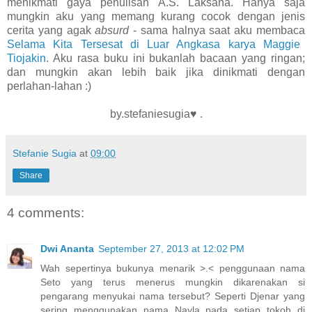
menikmati gaya penulisan A.S. Laksana. Hanya saja
mungkin aku yang memang kurang cocok dengan jenis
cerita yang agak
absurd
- sama halnya saat aku membaca
Selama Kita Tersesat di Luar Angkasa karya Maggie
Tiojakin
. Aku rasa buku ini bukanlah bacaan yang ringan;
dan mungkin akan lebih baik jika dinikmati dengan
perlahan-lahan :)
by.stefaniesugia♥ .
Stefanie Sugia
at
09:00
Share
4 comments:
Dwi Ananta
September 27, 2013 at 12:02 PM
Wah sepertinya bukunya menarik >.< penggunaan nama
Seto yang terus menerus mungkin dikarenakan si
pengarang menyukai nama tersebut? Seperti Djenar yang
sering menggunakan nama Nayla pada setiap tokoh di