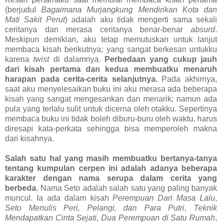
(berjudul
Bagaimana Murjangkung Mendirikan Kota dan
Mati Sakit Perut
) adalah aku tidak mengerti sama sekali
ceritanya dan merasa ceritanya benar-benar
absurd
.
Meskipun demikian, aku tetap memutuskan untuk lanjut
membaca kisah berikutnya; yang sangat berkesan untukku
karena
twist
di dalamnya.
Perbedaan yang cukup jauh
dari kisah pertama dan kedua membuatku menaruh
harapan pada cerita-cerita selanjutnya.
Pada akhirnya,
saat aku menyelesaikan buku ini aku merasa ada beberapa
kisah yang sangat mengesankan dan menarik; namun ada
pula yang terlalu sulit untuk dicerna oleh otakku. Sepertinya
membaca buku ini tidak boleh diburu-buru oleh waktu, harus
diresapi kata-perkata sehingga bisa memperoleh makna
dari kisahnya.
Salah satu hal yang masih membuatku bertanya-tanya
tentang kumpulan cerpen ini adalah adanya beberapa
karakter dengan nama serupa dalam cerita yang
berbeda.
Nama Seto adalah salah satu yang paling banyak
muncul. Ia ada dalam kisah
Perempuan Dari Masa Lalu
,
Seto Menulis Peri, Pelangi, dan Para Putri
,
Teknik
Mendapatkan Cinta Sejati
,
Dua Perempuan di Satu Rumah
,