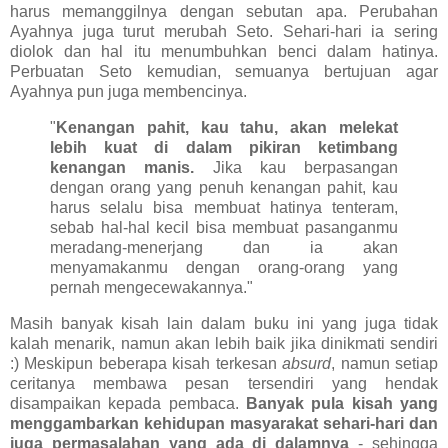
harus memanggilnya dengan sebutan apa. Perubahan
Ayahnya juga turut merubah Seto. Sehari-hari ia sering
diolok dan hal itu menumbuhkan benci dalam hatinya.
Perbuatan Seto kemudian, semuanya bertujuan agar
Ayahnya pun juga membencinya.
"
Kenangan pahit, kau tahu, akan melekat
lebih kuat di dalam pikiran ketimbang
kenangan manis.
Jika kau berpasangan
dengan orang yang penuh kenangan pahit, kau
harus selalu bisa membuat hatinya tenteram,
sebab hal-hal kecil bisa membuat pasanganmu
meradang-menerjang dan ia akan
menyamakanmu dengan orang-orang yang
pernah mengecewakannya."
Masih banyak kisah lain dalam buku ini yang juga tidak
kalah menarik, namun akan lebih baik jika dinikmati sendiri
:) Meskipun beberapa kisah terkesan
absurd
, namun setiap
ceritanya membawa pesan tersendiri yang hendak
disampaikan kepada pembaca.
Banyak pula kisah yang
menggambarkan kehidupan masyarakat sehari-hari dan
juga permasalahan yang ada di dalamnya
- sehingga