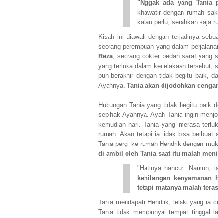
"Nggak ada yang Tania p
khawatir dengan rumah sak
kalau perlu, serahkan saja r
Kisah ini diawali dengan terjadinya seb
seorang perempuan yang dalam perjalanan
Reza
, seorang dokter bedah saraf yang 
yang terluka dalam kecelakaan tersebut, 
pun berakhir dengan tidak begitu baik, 
Ayahnya.
Tania akan dijodohkan dengan
Hubungan Tania yang tidak begitu baik
sepihak Ayahnya. Ayah Tania ingin menjo
kemudian hari. Tania yang merasa terl
rumah. Akan tetapi ia tidak bisa berbua
Tania pergi ke rumah Hendrik dengan muk
di ambil oleh Tania saat itu malah men
"Hatinya hancur. Namun, 
kehilangan kenyamanan hi
tetapi matanya malah teras
Tania mendapati Hendrik, lelaki yang ia c
Tania tidak mempunyai tempat tinggal l