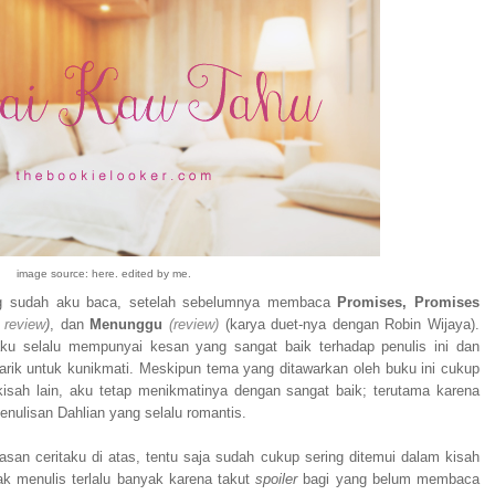
image source: here. edited by me.
ang sudah aku baca, setelah sebelumnya membaca
Promises, Promises
 review
)
, dan
Menunggu
(review)
(karya duet-nya dengan Robin Wijaya).
ku selalu mempunyai kesan yang sangat baik terhadap penulis ini dan
ik untuk kunikmati. Meskipun tema yang ditawarkan oleh buku ini cukup
isah lain, aku tetap menikmatinya dengan sangat baik; terutama karena
nulisan Dahlian yang selalu romantis.
kasan ceritaku di atas, tentu saja sudah cukup sering ditemui dalam kisah
ak menulis terlalu banyak karena takut
spoiler
bagi yang belum membaca