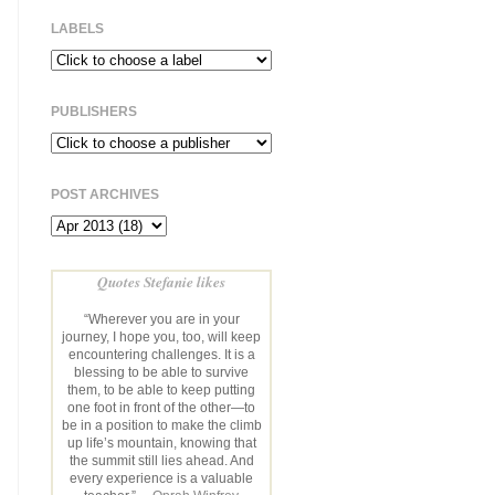
LABELS
PUBLISHERS
POST ARCHIVES
Quotes Stefanie likes
“Wherever you are in your
journey, I hope you, too, will keep
encountering challenges. It is a
blessing to be able to survive
them, to be able to keep putting
one foot in front of the other—to
be in a position to make the climb
up life’s mountain, knowing that
the summit still lies ahead. And
every experience is a valuable