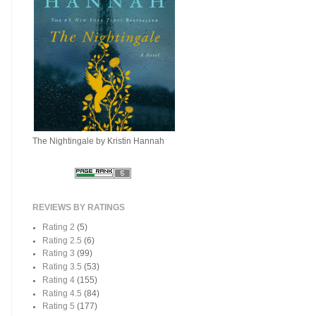
The Nightingale by Kristin Hannah
REVIEWS BY RATINGS
Rating 2
(5)
Rating 2.5
(6)
Rating 3
(99)
Rating 3.5
(53)
Rating 4
(155)
Rating 4.5
(84)
Rating 5
(177)