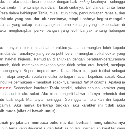
uku ini, aku sudah bisa menebak dengan baik
ending
kisahnya - sehingga
us cerita ini tentu saja ada dalam kisah cintanya. Dimulai dari cinta Tania
eza dalam kehidupan Tania, mulai jatuh cinta, pengungkapan rahasia, dan
idak ada yang baru dari alur ceritanya, tetapi kisahnya begitu mengalir
atu hal yang cukup aku sayangkan, tema keluarga yang cukup dalam di
hal aku mengharapkan perkembangan yang lebih banyak tentang hubungan
ku menyukai buku ini adalah karakternya - atau mungkin lebih kepada
imulai dari rumahnya yang serba putih bersih - mungkin tipikal dokter yang
 hal-hal higienis. Kemudian dilanjutkan dengan peraturan-peraturannya
 rumah, tidak memakan makanan yang tidak sehat atau bergizi, menjaga
sebagainya. Seperti impresi awal Tania, Reza bisa jadi terlihat sebagai
. Tetapi ternyata setelah melalui berbagai macam kejadian, sosok Reza
muncul ke permukaan - membuat sosoknya menjadi
full of charms
. Apalagi ia
♥♥♥♥
Sedangkan karakter
Tania
sendiri, adalah sebuah karakter yang
u mudah untuk aku sukai. Aku bisa mengerti bahwa sifatnya terbentuk dari
itu baik sejak Mamanya meninggal. Sehingga ia melarikan diri kepada
againya.
Aku hanya berharap tingkah laku karakter ini tidak akan
h muda (alias di bawah umur)
.
kmati perjalanan membaca buku ini, dan berhasil menghabiskannya
ipun tema yang diangkat sudah tidak asing lagi, perpaduan karakter yang