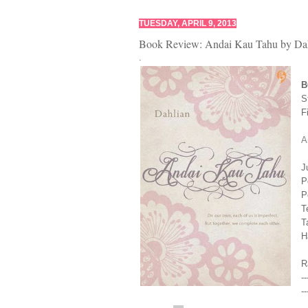
TUESDAY, APRIL 9, 2013
Book Review: Andai Kau Tahu by Da
.
S
F
A
J
P
P
T
T
H
R
--
--