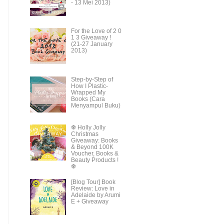
- 13 Mei 2013)
For the Love of 2 0
1 3 Giveaway !
(21-27 January
2013)
Step-by-Step of
How I Plastic-
Wrapped My
Books (Cara
Menyampul Buku)
❆ Holly Jolly
Christmas
Giveaway: Books
& Beyond 100K
Voucher, Books &
Beauty Products !
❆
[Blog Tour] Book
Review: Love in
Adelaide by Arumi
E + Giveaway