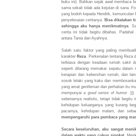
buku ini). Bahkan sejak awal membaca b
sama sekali tidak ada kejutan di sana. Fok
yang bodoh kepada Hendrik, kemunculan R
penyelesaian ceritanya.
Bisa dikatakan t
sehingga aku hanya menikmatinya
. S
cerita ini tidak begitu dibahas. Pada
antara Tania dan Ayahnya.
Salah satu faktor yang paling membuat
karakter
Reza
. Perkenalan tentang Reza d
terbiasa dengan keadaan rumah sakit dan
seperti dilarang memakai sepatu dalam
kerapian dan kebersihan rumah, dan lain 
sosok lelaki yang kaku dan membosankan
yang amat
gentleman
dan perhatian itu 
mempunyai
a good sense of humor :
)))
sebenarnya realistis, tetapi tidak begit
kehidupan keluarganya yang kurang beg
pacarnya, kehidupan malam, dan seb
mempengaruhi para pembaca yang masi
Secara keseluruhan, aku sangat meni
dalam waktu yang cukup singkat
. Mesk