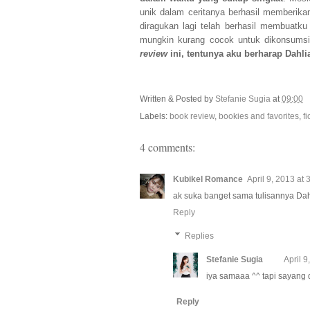
unik dalam ceritanya berhasil memberikan 
diragukan lagi telah berhasil membuatku
mungkin kurang cocok untuk dikonsums
review
ini, tentunya aku berharap Dahli
Written & Posted by
Stefanie Sugia
at
09:00
Labels:
book review
,
bookies and favorites
,
fi
4 comments:
Kubikel Romance
April 9, 2013 at
ak suka banget sama tulisannya Dahl
Reply
Replies
Stefanie Sugia
April 9
iya samaaa ^^ tapi sayang d 
Reply