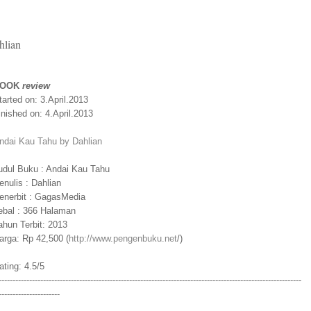
hlian
BOOK
review
tarted on: 3.April.2013
inished on: 4.April.2013
ndai Kau Tahu by Dahlian
udul Buku : Andai Kau Tahu
enulis : Dahlian
enerbit : GagasMedia
ebal : 366 Halaman
ahun Terbit: 2013
arga: Rp 42,500 (
http://www.pengenbuku.net
/)
ating: 4.5/5
-------------------------------------------------------------------------------------------------------------
----------------------