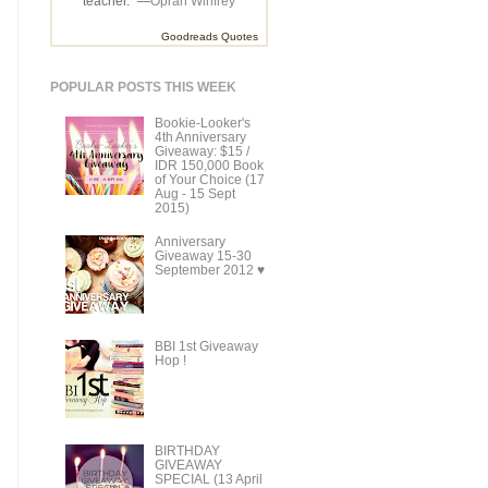
teacher.” —
Oprah Winfrey
Goodreads Quotes
POPULAR POSTS THIS WEEK
Bookie-Looker's
4th Anniversary
Giveaway: $15 /
IDR 150,000 Book
of Your Choice (17
Aug - 15 Sept
2015)
Anniversary
Giveaway 15-30
September 2012 ♥
BBI 1st Giveaway
Hop !
BIRTHDAY
GIVEAWAY
SPECIAL (13 April