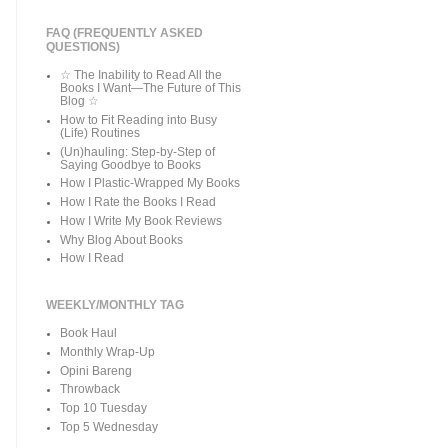
FAQ (FREQUENTLY ASKED
QUESTIONS)
☆ The Inability to Read All the
Books I Want—The Future of This
Blog ☆
How to Fit Reading into Busy
(Life) Routines
(Un)hauling: Step-by-Step of
Saying Goodbye to Books
How I Plastic-Wrapped My Books
How I Rate the Books I Read
How I Write My Book Reviews
Why Blog About Books
How I Read
WEEKLY/MONTHLY TAG
Book Haul
Monthly Wrap-Up
Opini Bareng
Throwback
Top 10 Tuesday
Top 5 Wednesday