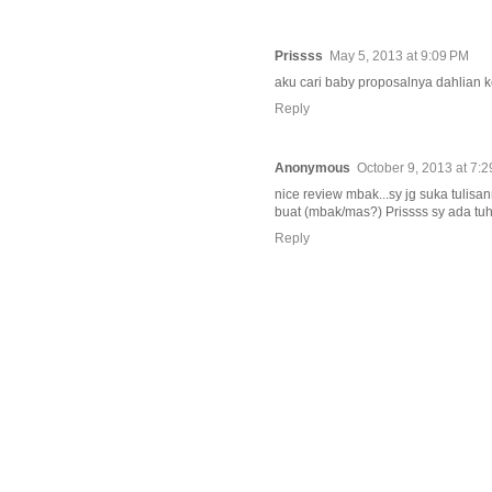
Prissss
May 5, 2013 at 9:09 PM
aku cari baby proposalnya dahlian k
Reply
Anonymous
October 9, 2013 at 7:
nice review mbak...sy jg suka tulisan
buat (mbak/mas?) Prissss sy ada tu
Reply