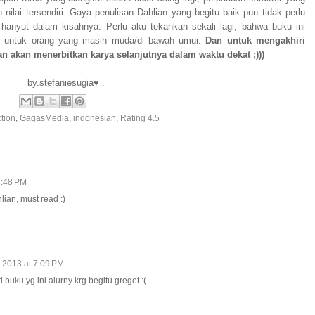
nilai tersendiri. Gaya penulisan Dahlian yang begitu baik pun tidak perlu
 hanyut dalam kisahnya. Perlu aku tekankan sekali lagi, bahwa buku ini
i untuk orang yang masih muda/di bawah umur.
Dan untuk mengakhiri
an akan menerbitkan karya selanjutnya dalam waktu dekat ;)))
by.stefaniesugia♥ .
ction
,
GagasMedia
,
indonesian
,
Rating 4.5
 3:48 PM
ian, must read :)
, 2013 at 7:09 PM
buku yg ini alurny krg begitu greget :(