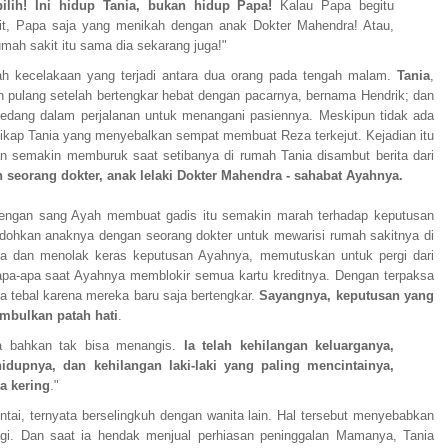
ilih! Ini hidup Tania, bukan hidup Papa!
Kalau Papa begitu
it, Papa saja yang menikah dengan anak Dokter Mahendra! Atau,
umah sakit itu sama dia sekarang juga!"
uah kecelakaan yang terjadi antara dua orang pada tengah malam.
Tania
,
 pulang setelah bertengkar hebat dengan pacarnya, bernama Hendrik; dan
sedang dalam perjalanan untuk menangani pasiennya. Meskipun tidak ada
sikap Tania yang menyebalkan sempat membuat Reza terkejut. Kejadian itu
dan semakin memburuk saat setibanya di rumah Tania disambut berita dari
 seorang dokter, anak lelaki Dokter Mahendra - sahabat Ayahnya.
 dengan sang Ayah membuat gadis itu semakin marah terhadap keputusan
dohkan anaknya dengan seorang dokter untuk mewarisi rumah sakitnya di
uka dan menolak keras keputusan Ayahnya, memutuskan untuk pergi dari
t apa-apa saat Ayahnya memblokir semua kartu kreditnya. Dengan terpaksa
a tebal karena mereka baru saja bertengkar.
Sayangnya, keputusan yang
imbulkan patah hati
.
ia bahkan tak bisa menangis.
Ia telah kehilangan keluarganya,
dupnya, dan kehilangan laki-laki yang paling mencintainya,
a kering
."
intai, ternyata berselingkuh dengan wanita lain. Hal tersebut menyebabkan
agi. Dan saat ia hendak menjual perhiasan peninggalan Mamanya, Tania