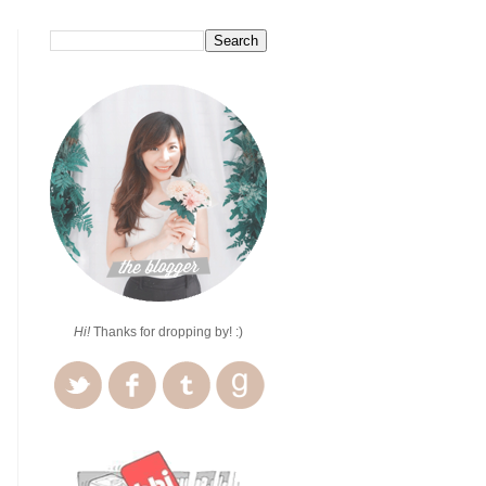
Hi!
Thanks for dropping by! :)