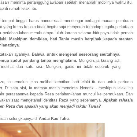
asan meminta pertanggungjawaban setelah menabrak mobilnya waktu itu,
 di rumah lelaki itu.
 tempat tinggal harus hancur saat mendengar berbagai macam peraturan
ia yang keras kepala tidak begitu saja menyerah terhadap segala perkataan
itu perlahan-lahan membuatnya luluh karena selama hidupnya tidak pernah
laki.
Meskipun demikian, hati Tania masih berpihak kepada mantan
hianatinya
.
ikatakan ayahnya.
Bahwa, untuk mengenal seseorang seutuhnya,
semua sudut pandang tanpa menghakimi.
Mungkin, ia kurang adil
 melihat dari satu sisi. Mungkin, gadis ini tidak seburuk yang
, ia semakin jelas melihat kebaikan hati lelaki itu dan untuk pertama
. Di satu sisi, ia merasa masih mencintai Hendrik - meskipun lelaki itu
 lain perasaannya kepada Reza perlahan-lahan muncul ke permukaan. Dan
ewakan saat mengetahui identitas Reza yang sebenarnya.
Apakah rahasia
leh Reza dan apakah yang akan menjadi takdir Tania?
isah selengkapnya di
Andai Kau Tahu
.