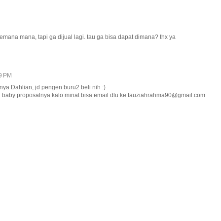
emana mana, tapi ga dijual lagi. tau ga bisa dapat dimana? thx ya
29 PM
nya Dahlian, jd pengen buru2 beli nih :)
h baby proposalnya kalo minat bisa email dlu ke fauziahrahma90@gmail.com